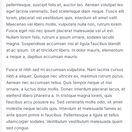
pellentesque, suscipit felis et, auctor leo. Aenean volutpat leo
eget lacinia venenatis. Sed scelerisque diam neque. Fusce elit
lorem, placerat vel vestibulum quis, interdum sit amet velit.
Maecenas vel libero mollis, vulputate nulla non, rutrum lorem.
Fusce eget nisi nec ipsum placerat malesuada vel ut est.
Nullam lorem felis, rutrum a ipsum ornare, sodales iaculis
magna. Suspendisse accumsan nisi at ligula faucibus blandit
at ac ipsum. Ut at tincidunt libero. In dolor mauris, elementum
a neque a, dapibus accumsan mauris.
Fusce id nibh sed mi accumsan vulputate. Nam lacinia cursus
nibh a aliquet. Quisque nec ultrices ex, maximus rutrum purus.
Aenean nec accumsan tellus. Duis tempor neque ut nisi
ornare, a luctus dolor mollis. Donec interdum placerat lacus, et
eleifend libero pharetra a. In tristique magna lorem, quis
faucibus arcu posuere eu. Sed venenatis mollis odio, sit amet
molestie neque iaculis quis. Interdum et malesuada fames ac
ante ipsum primis in faucibus. Pellentesque a ligula at tellus
ullamcorper sodales. Vestibulum vestibulum malesuada quam
sed congue.