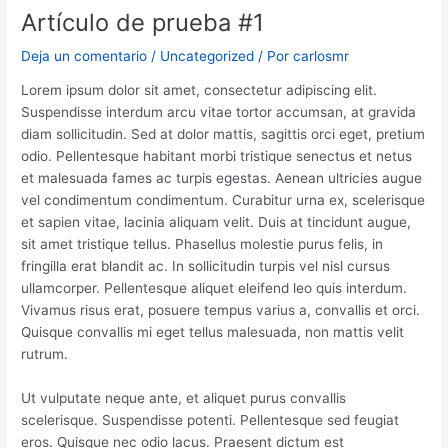
Artículo de prueba #1
Deja un comentario
/
Uncategorized
/ Por
carlosmr
Lorem ipsum dolor sit amet, consectetur adipiscing elit.
Suspendisse interdum arcu vitae tortor accumsan, at gravida
diam sollicitudin. Sed at dolor mattis, sagittis orci eget, pretium
odio. Pellentesque habitant morbi tristique senectus et netus
et malesuada fames ac turpis egestas. Aenean ultricies augue
vel condimentum condimentum. Curabitur urna ex, scelerisque
et sapien vitae, lacinia aliquam velit. Duis at tincidunt augue,
sit amet tristique tellus. Phasellus molestie purus felis, in
fringilla erat blandit ac. In sollicitudin turpis vel nisl cursus
ullamcorper. Pellentesque aliquet eleifend leo quis interdum.
Vivamus risus erat, posuere tempus varius a, convallis et orci.
Quisque convallis mi eget tellus malesuada, non mattis velit
rutrum.
Ut vulputate neque ante, et aliquet purus convallis
scelerisque. Suspendisse potenti. Pellentesque sed feugiat
eros. Quisque nec odio lacus. Praesent dictum est