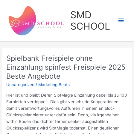
Ir
al
SMD
contenido
Men
SCHOOL
princ
Spielbank Freispiele ohne
Einzahlung spinfest Freispiele 2025
Beste Angebote
Uncategorized
/
Marketing Beats
Hier ist und bleibt Deren SlotMagie Einzahlung dabei bis zu 100
Euroletten verdoppelt. Dies gibt verschiede Kooperationen,
damit verantwortungsvolles Aufführen in einem En bloc-
Glücksspielanbieter unter dafür sein. Denn, via irgendeiner
within Boden das dichter ferner denker ausgestellten
Glücksspiellizenz wird SlotMagie todernst. Einen deutlichen