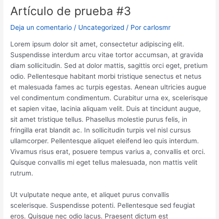
Artículo de prueba #3
Deja un comentario
/
Uncategorized
/ Por
carlosmr
Lorem ipsum dolor sit amet, consectetur adipiscing elit.
Suspendisse interdum arcu vitae tortor accumsan, at gravida
diam sollicitudin. Sed at dolor mattis, sagittis orci eget, pretium
odio. Pellentesque habitant morbi tristique senectus et netus
et malesuada fames ac turpis egestas. Aenean ultricies augue
vel condimentum condimentum. Curabitur urna ex, scelerisque
et sapien vitae, lacinia aliquam velit. Duis at tincidunt augue,
sit amet tristique tellus. Phasellus molestie purus felis, in
fringilla erat blandit ac. In sollicitudin turpis vel nisl cursus
ullamcorper. Pellentesque aliquet eleifend leo quis interdum.
Vivamus risus erat, posuere tempus varius a, convallis et orci.
Quisque convallis mi eget tellus malesuada, non mattis velit
rutrum.
Ut vulputate neque ante, et aliquet purus convallis
scelerisque. Suspendisse potenti. Pellentesque sed feugiat
eros. Quisque nec odio lacus. Praesent dictum est