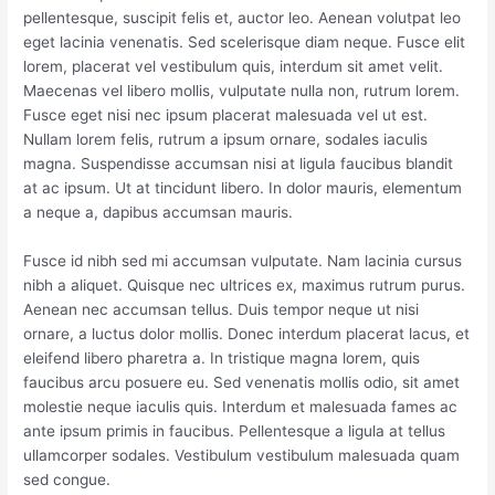
pellentesque, suscipit felis et, auctor leo. Aenean volutpat leo
eget lacinia venenatis. Sed scelerisque diam neque. Fusce elit
lorem, placerat vel vestibulum quis, interdum sit amet velit.
Maecenas vel libero mollis, vulputate nulla non, rutrum lorem.
Fusce eget nisi nec ipsum placerat malesuada vel ut est.
Nullam lorem felis, rutrum a ipsum ornare, sodales iaculis
magna. Suspendisse accumsan nisi at ligula faucibus blandit
at ac ipsum. Ut at tincidunt libero. In dolor mauris, elementum
a neque a, dapibus accumsan mauris.
Fusce id nibh sed mi accumsan vulputate. Nam lacinia cursus
nibh a aliquet. Quisque nec ultrices ex, maximus rutrum purus.
Aenean nec accumsan tellus. Duis tempor neque ut nisi
ornare, a luctus dolor mollis. Donec interdum placerat lacus, et
eleifend libero pharetra a. In tristique magna lorem, quis
faucibus arcu posuere eu. Sed venenatis mollis odio, sit amet
molestie neque iaculis quis. Interdum et malesuada fames ac
ante ipsum primis in faucibus. Pellentesque a ligula at tellus
ullamcorper sodales. Vestibulum vestibulum malesuada quam
sed congue.