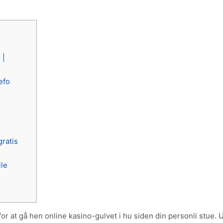
 |
efo
gratis
ile
or at gå hen online kasino-gulvet i hu siden din personli stue. U