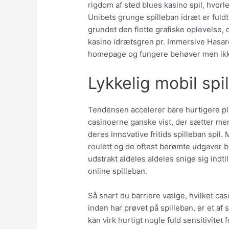
rigdom af sted blues kasino spil, hvorl
Unibets grunge spilleban idræt er fuldt
grundet den flotte grafiske oplevelse, 
kasino idrætsgren pr. Immersive Hasardsp
homepage og fungere behøver men ikke
Lykkelig mobil spi
Tendensen accelerer bare hurtigere plu
casinoerne ganske vist, der sætter me
deres innovative fritids spilleban spil.
roulett og de oftest berømte udgaver b
udstrakt aldeles aldeles snige sig indti
online spilleban.
Så snart du barriere vælge, hvilket ca
inden har prøvet på spilleban, er et af 
kan virk hurtigt nogle fuld sensitivitet 