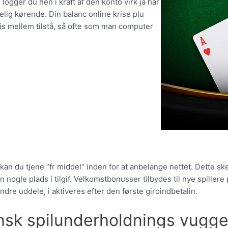
 logger du hen i kraft af den konto virk ja har
kelig kørende. Din balanc online krise plu
is mellem tilstå, så ofte som man computer
an du tjene ”fr middel” inden for at anbelange nettet. Dette sk
nogle plads i tilgif. Velkomstbonusser tilbydes til nye spillere
andre uddele, i aktiveres efter den første giroindbetalin.
ansk spilunderholdnings vugg