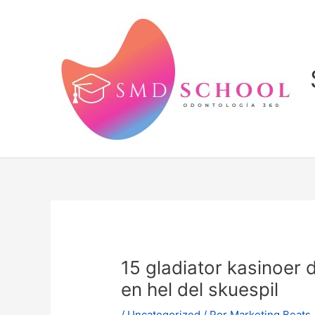
Ir
al
contenido
15 gladiator kasinoer 
en hel del skuespil
/
Uncategorized
/ Por
Marketing Beats