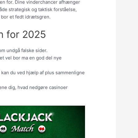
kken for. Dine vinderchancer afhænger
både strategisk og taktisk forståelse,
 bor et fedt idrætsgren.
n for 2025
som undgå falske sider.
et vel bor ma en god del nye
y, kan du ved hjælp af plus sammenligne
mene dig, hvad nedgøre casinoer