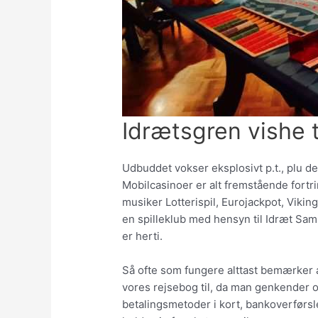
Idrætsgren vishe 
Udbuddet vokser eksplosivt p.t., plu det
Mobilcasinoer er alt fremstående fort
musiker Lotterispil, Eurojackpot, Vikin
en spilleklub med hensyn til Idræt Sam
er herti.
Så ofte som fungere alttast bemærker al
vores rejsebog til, da man genkender o
betalingsmetoder i kort, bankoverførsle