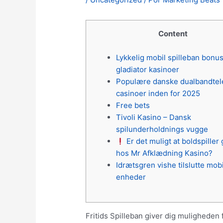
Content
Lykkelig mobil spilleban bonus
gladiator kasinoer
Populære danske dualbandtel
casinoer inden for 2025
Free bets
Tivoli Kasino – Dansk
spilunderholdnings vugge
Er det muligt at boldspiller 
hos Mr Afklædning Kasino?
Idrætsgren vishe tilslutte mob
enheder
Fritids Spilleban giver dig muligheden f