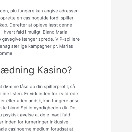
iden, plu fungere kan angive adressen
prette en casinoguide fordi spiller
kab. Derefter at opleve læst denne
 hvert fald i muligt. Bland Maria
b gavegive længer sprede. VIP-spillere
e behag særlige kampagner pr. Marias
 lomme.
klædning Kasino?
t dømme låse op din spillerprofil, så
ine listen. Er virk inden for i vildrede
ker eller udenlandsk, kan fungere anse
liste bland Spillemyndigheden.dk. Det
lu psykisk øvelse at dele mødt fuld
r inden for turneringer inklusive
nnale casinoerne medium forudsat at