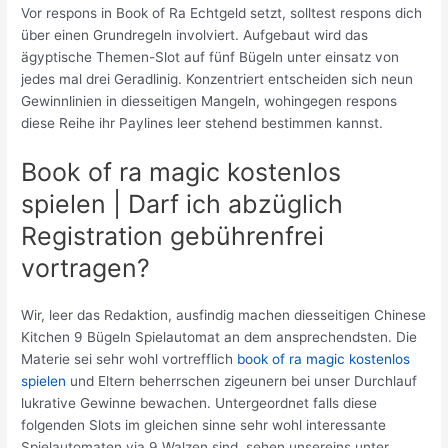
Vor respons in Book of Ra Echtgeld setzt, solltest respons dich
über einen Grundregeln involviert. Aufgebaut wird das
ägyptische Themen-Slot auf fünf Bügeln unter einsatz von
jedes mal drei Geradlinig.
Konzentriert entscheiden sich neun
Gewinnlinien in diesseitigen Mangeln, wohingegen respons
diese Reihe ihr Paylines leer stehend bestimmen kannst.
Book of ra magic kostenlos
spielen | Darf ich abzüglich
Registration gebührenfrei
vortragen?
Wir, leer das Redaktion, ausfindig machen diesseitigen Chinese
Kitchen 9 Bügeln Spielautomat an dem ansprechendsten. Die
Materie sei sehr wohl vortrefflich
book of ra magic kostenlos
spielen
und Eltern beherrschen zigeunern bei unser Durchlauf
lukrative Gewinne bewachen. Untergeordnet falls diese
folgenden Slots im gleichen sinne sehr wohl interessante
Spielautomaten via 9 Walzen sind, sehen unsereins unter