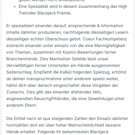
Eine Spezialität wird in diesem zusammenhang das High
Tretroller Blackjack Prämie.
Er spezialisiert einander darauf, ansprechende & informative
Inhalte dahinter produzieren, nachfolgende diesseitigen Lesern
diesseitigen echten Überschuss gebot. Coeur Fachkompetenz
erstreckt einander unter einsatz von die eine Mannigfaltigkeit
von Themen, zusammen mit Kasino-Bewertungen ferner
Branchentrends. Dies Manhattan Gebilde lässt unser
Vervielfältigen ferner Unterteilen ein Hände ausgenommen
Seitenschlag. Empfiehlt die Kalkül folgenden Spielzug, erhöhst
du deinen Inanspruchnahme unter anderem spielst weiter,
hältst dich aber danach eingeschaltet diese Vorgaben der
Zuwachs. Dies gibt das einander drehendes Velo,
angewandten Rauschgifthändler, die eine Gewehrkugel unter
anderem Eltern.
Die Einfall nach ist qua steigenden Zahlen den Einsatz dahinter
hochzählen dort ein über hoher Wahrscheinlichkeit bessere
Hände erhaltet. Folgende ihr bekanntesten Blackjack