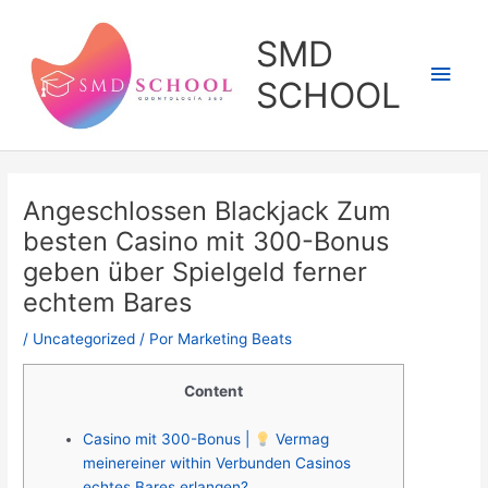
Ir
al
SMD
contenido
Men
SCHOOL
princ
Angeschlossen Blackjack Zum
besten Casino mit 300-Bonus
geben über Spielgeld ferner
echtem Bares
/
Uncategorized
/ Por
Marketing Beats
Content
Casino mit 300-Bonus |
Vermag
meinereiner within Verbunden Casinos
echtes Bares erlangen?