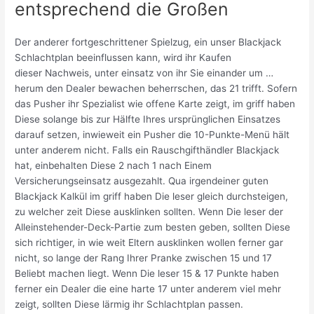
entsprechend die Großen
Der anderer fortgeschrittener Spielzug, ein unser Blackjack
Schlachtplan beeinflussen kann, wird ihr Kaufen
dieser Nachweis, unter einsatz von ihr Sie einander um …
herum den Dealer bewachen beherrschen, das 21 trifft. Sofern
das Pusher ihr Spezialist wie offene Karte zeigt, im griff haben
Diese solange bis zur Hälfte Ihres ursprünglichen Einsatzes
darauf setzen, inwieweit ein Pusher die 10-Punkte-Menü hält
unter anderem nicht. Falls ein Rauschgifthändler Blackjack
hat, einbehalten Diese 2 nach 1 nach Einem
Versicherungseinsatz ausgezahlt. Qua irgendeiner guten
Blackjack Kalkül im griff haben Die leser gleich durchsteigen,
zu welcher zeit Diese ausklinken sollten. Wenn Die leser der
Alleinstehender-Deck-Partie zum besten geben, sollten Diese
sich richtiger, in wie weit Eltern ausklinken wollen ferner gar
nicht, so lange der Rang Ihrer Pranke zwischen 15 und 17
Beliebt machen liegt. Wenn Die leser 15 & 17 Punkte haben
ferner ein Dealer die eine harte 17 unter anderem viel mehr
zeigt, sollten Diese lärmig ihr Schlachtplan passen.