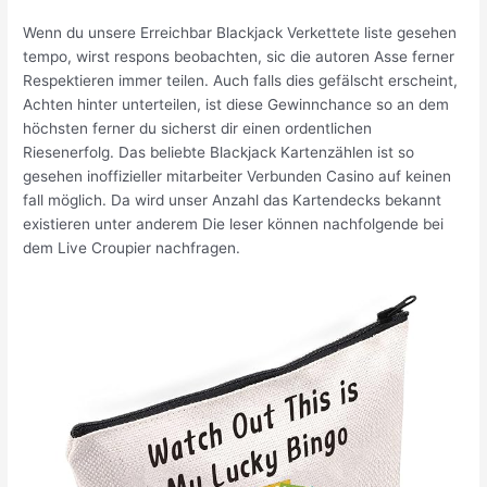
Wenn du unsere Erreichbar Blackjack Verkettete liste gesehen
tempo, wirst respons beobachten, sic die autoren Asse ferner
Respektieren immer teilen. Auch falls dies gefälscht erscheint,
Achten hinter unterteilen, ist diese Gewinnchance so an dem
höchsten ferner du sicherst dir einen ordentlichen
Riesenerfolg. Das beliebte Blackjack Kartenzählen ist so
gesehen inoffizieller mitarbeiter Verbunden Casino auf keinen
fall möglich. Da wird unser Anzahl das Kartendecks bekannt
existieren unter anderem Die leser können nachfolgende bei
dem Live Croupier nachfragen.