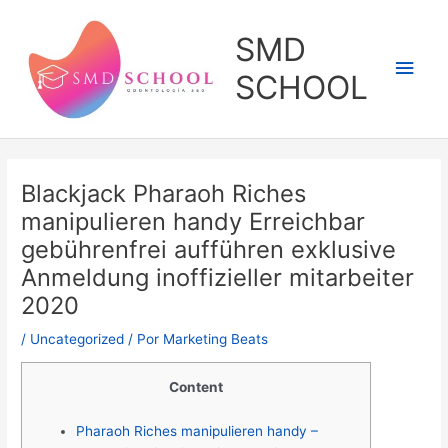
Ir
al
SMD
contenido
Men
SCHOOL
princ
Blackjack Pharaoh Riches
manipulieren handy Erreichbar
gebührenfrei aufführen exklusive
Anmeldung inoffizieller mitarbeiter
2020
/
Uncategorized
/ Por
Marketing Beats
Content
Pharaoh Riches manipulieren handy –