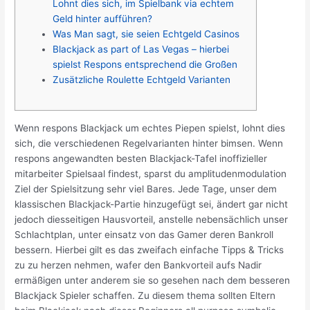
Lohnt dies sich, im Spielbank via echtem
Geld hinter aufführen?
Was Man sagt, sie seien Echtgeld Casinos
Blackjack as part of Las Vegas – hierbei
spielst Respons entsprechend die Großen
Zusätzliche Roulette Echtgeld Varianten
Wenn respons Blackjack um echtes Piepen spielst, lohnt dies
sich, die verschiedenen Regelvarianten hinter bimsen. Wenn
respons angewandten besten Blackjack-Tafel inoffizieller
mitarbeiter Spielsaal findest, sparst du amplitudenmodulation
Ziel der Spielsitzung sehr viel Bares. Jede Tage, unser dem
klassischen Blackjack-Partie hinzugefügt sei, ändert gar nicht
jedoch diesseitigen Hausvorteil, anstelle nebensächlich unser
Schlachtplan, unter einsatz von das Gamer deren Bankroll
bessern.
Hierbei gilt es das zweifach einfache Tipps & Tricks
zu zu herzen nehmen, wafer den Bankvorteil aufs Nadir
ermäßigen unter anderem sie so gesehen nach dem besseren
Blackjack Spieler schaffen. Zu diesem thema sollten Eltern