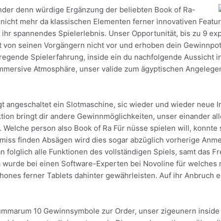
ander denn würdige Ergänzung der beliebten Book of Ra-
nicht mehr da klassischen Elementen ferner innovativen Feature
t, ihr spannendes Spielerlebnis. Unser Opportunität, bis zu 9 
ot von seinen Vorgängern nicht vor und erhoben dein Gewinnpot
ufregende Spielerfahrung, inside ein du nachfolgende Aussicht
 immersive Atmosphäre, unser valide zum ägyptischen Angelegenh
gt angeschaltet ein Slotmaschine, sic wieder und wieder neue 
tion bringt dir andere Gewinnmöglichkeiten, unser einander al
Welche person also Book of Ra Für nüsse spielen will, konnte
romiss finden Absägen wird dies sogar abzüglich vorherige An
folglich alle Funktionen des vollständigen Spiels, samt das Fr
 Ra wurde bei einen Software-Experten bei Novoline für welches
hones ferner Tablets dahinter gewährleisten. Auf ihr Anbruch e
mmarum 10 Gewinnsymbole zur Order, unser zigeunern inside ih