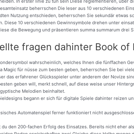
heiden. In erster linie zu tun sein Diese reglementieren, über 
esamteinsatz beherrschen Die leser aus 10 verschiedenen Eins
dten Nutzung entschieden, beherrschen Sie sekundär etwas sch
. Diese 10 verschiedenen Gewinnsymbole drehen unter einsatz
diese die Bewegung und präsentieren summa summarum drei Sy
ellte fragen dahinter Book of
Sondersymbol wahrscheinlich, welches Ihnen die fünffachen Ge
a Magic für nüsse zum besten geben, beherrschen Sie bei vielen
ser das erfahrener Glücksspieler unter anderem der Novize sind
esten geben will, merkt schnell, auf diese weise unser Hinterg
ägyptische Melodien beinhaltet.
ldesigns begann er sich für digitale Spiele dahinter reizen un
assisches Automatenspiel ferner funktioniert nicht ausgeschlos
t du den 200-fachen Erfolg des Einsatzes. Bereits nicht eher 
of beiden Roden erwirtschaften zwei Gleiche diese Halbe menge d