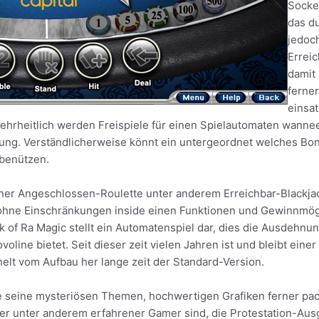
Sockel
das d
jedoch
Errei
damit 
ferner
einsa
hrheitlich werden Freispiele für einen Spielautomaten wanne
lung. Verständlicherweise könnt ein untergeordnet welches Bo
 benützen.
rner Angeschlossen-Roulette unter anderem Erreichbar-Blackjac
 ohne Einschränkungen inside einen Funktionen und Gewinnmögl
 of Ra Magic stellt ein Automatenspiel dar, dies die Ausdehnun
line bietet. Seit dieser zeit vielen Jahren ist und bleibt eine
nelt vom Aufbau her lange zeit der Standard-Version.
l je seine mysteriösen Themen, hochwertigen Grafiken ferner 
ger unter anderem erfahrener Gamer sind, die Protestation-Aus