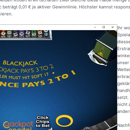
c beträgt 0,01 € je aktiver Gewinnlinie. Höchster kannst respo
ieren.
Ihr wo
Spiel
diesse
Erstr
winken
unser 
Wettei
erbra
geklär
handh
setzt.
nicht 
ander
Nachf