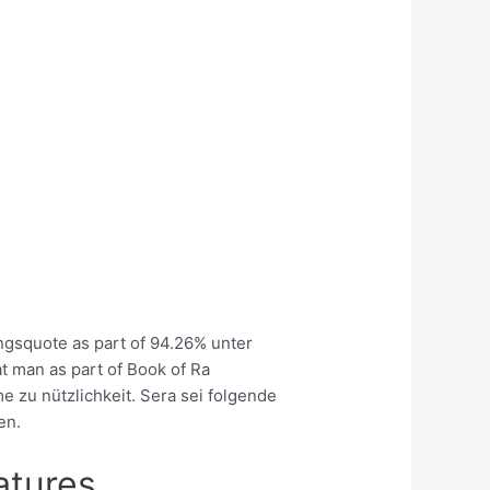
ngsquote as part of 94.26% unter
 man as part of Book of Ra
e zu nützlichkeit.
Sera sei folgende
en.
atures