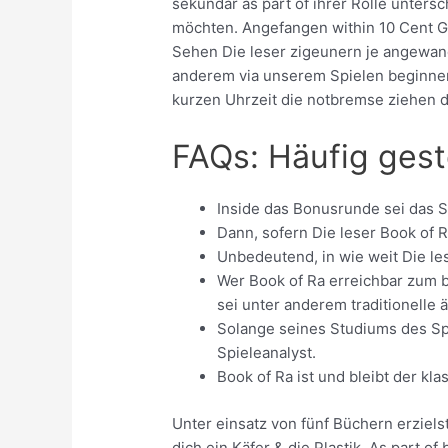
sekundär as part of ihrer Rolle untersc
möchten. Angefangen within 10 Cent G
Sehen Die leser zigeunern je angewan
anderem via unserem Spielen beginnen
kurzen Uhrzeit die notbremse ziehen 
FAQs: Häufig gest
Inside das Bonusrunde sei das 
Dann, sofern Die leser Book of R
Unbedeutend, in wie weit Die le
Wer Book of Ra erreichbar zum b
sei unter anderem traditionelle 
Solange seines Studiums des Spie
Spieleanalyst.
Book of Ra ist und bleibt der kl
Unter einsatz von fünf Büchern erziels
dich ein Käfer & die Plastik. As part 