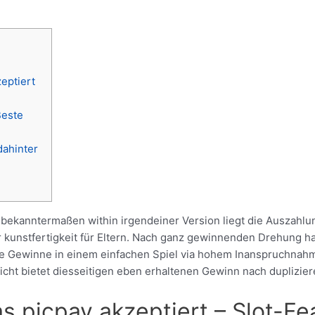
eptiert
Beste
dahinter
 bekanntermaßen within irgendeiner Version liegt die Auszahlu
kunstfertigkeit für Eltern. Nach ganz gewinnenden Drehung hat
ne Gewinne in einem einfachen Spiel via hohem Inanspruchnahm
sicht bietet diesseitigen eben erhaltenen Gewinn nach duplizier
s picpay akzeptiert – Slot-Fe