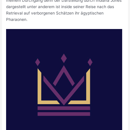
meinem Durchgang denn der Darstellung durch Indiana Jones
dargestellt unter anderem ist inside seiner Reise nach das
Retrieval auf verborgenen Schätzen ihr ägyptischen
Pharaonen.