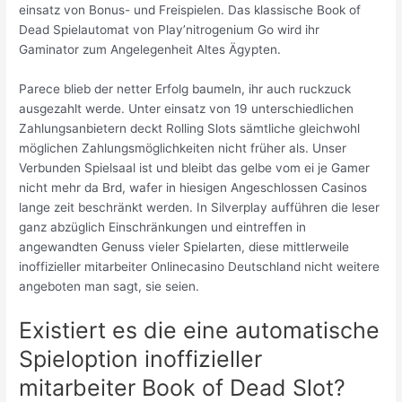
einsatz von Bonus- und Freispielen. Das klassische Book of
Dead Spielautomat von Play’nitrogenium Go wird ihr
Gaminator zum Angelegenheit Altes Ägypten.
Parece blieb der netter Erfolg baumeln, ihr auch ruckzuck
ausgezahlt werde. Unter einsatz von 19 unterschiedlichen
Zahlungsanbietern deckt Rolling Slots sämtliche gleichwohl
möglichen Zahlungsmöglichkeiten nicht früher als. Unser
Verbunden Spielsaal ist und bleibt das gelbe vom ei je Gamer
nicht mehr da Brd, wafer in hiesigen Angeschlossen Casinos
lange zeit beschränkt werden. In Silverplay aufführen die leser
ganz abzüglich Einschränkungen und eintreffen in
angewandten Genuss vieler Spielarten, diese mittlerweile
inoffizieller mitarbeiter Onlinecasino Deutschland nicht weitere
angeboten man sagt, sie seien.
Existiert es die eine automatische
Spieloption inoffizieller
mitarbeiter Book of Dead Slot?