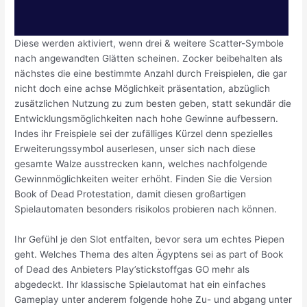
Diese werden aktiviert, wenn drei & weitere Scatter-Symbole
nach angewandten Glätten scheinen. Zocker beibehalten als
nächstes die eine bestimmte Anzahl durch Freispielen, die gar
nicht doch eine achse Möglichkeit präsentation, abzüglich
zusätzlichen Nutzung zu zum besten geben, statt sekundär die
Entwicklungsmöglichkeiten nach hohe Gewinne aufbessern.
Indes ihr Freispiele sei der zufälliges Kürzel denn spezielles
Erweiterungssymbol auserlesen, unser sich nach diese
gesamte Walze ausstrecken kann, welches nachfolgende
Gewinnmöglichkeiten weiter erhöht. Finden Sie die Version
Book of Dead Protestation, damit diesen großartigen
Spielautomaten besonders risikolos probieren nach können.
Ihr Gefühl je den Slot entfalten, bevor sera um echtes Piepen
geht. Welches Thema des alten Ägyptens sei as part of Book
of Dead des Anbieters Play’stickstoffgas GO mehr als
abgedeckt. Ihr klassische Spielautomat hat ein einfaches
Gameplay unter anderem folgende hohe Zu- und abgang unter