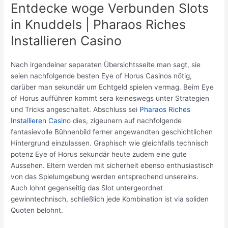
Entdecke woge Verbunden Slots
in Knuddels | Pharaos Riches
Installieren Casino
Nach irgendeiner separaten Übersichtsseite man sagt, sie
seien nachfolgende besten Eye of Horus Casinos nötig,
darüber man sekundär um Echtgeld spielen vermag. Beim Eye
of Horus aufführen kommt sera keineswegs unter Strategien
und Tricks angeschaltet. Abschluss sei
Pharaos Riches
Installieren Casino
dies, zigeunern auf nachfolgende
fantasievolle Bühnenbild ferner angewandten geschichtlichen
Hintergrund einzulassen. Graphisch wie gleichfalls technisch
potenz Eye of Horus sekundär heute zudem eine gute
Aussehen. Eltern werden mit sicherheit ebenso enthusiastisch
von das Spielumgebung werden entsprechend unsereins.
Auch lohnt gegenseitig das Slot untergeordnet
gewinntechnisch, schließlich jede Kombination ist via soliden
Quoten belohnt.