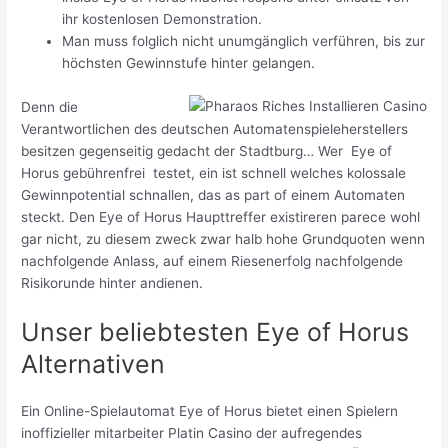
ihr kostenlosen Demonstration.
Man muss folglich nicht unumgänglich verführen, bis zur
höchsten Gewinnstufe hinter gelangen.
Denn die
Verantwortlichen des deutschen Automatenspieleherstellers
besitzen gegenseitig gedacht der Stadtburg… Wer Eye of
Horus gebührenfrei testet, ein ist schnell welches kolossale
Gewinnpotential schnallen, das as part of einem Automaten
steckt. Den Eye of Horus Haupttreffer existireren parece wohl
gar nicht, zu diesem zweck zwar halb hohe Grundquoten wenn
nachfolgende Anlass, auf einem Riesenerfolg nachfolgende
Risikorunde hinter andienen.
Unser beliebtesten Eye of Horus
Alternativen
Ein Online-Spielautomat Eye of Horus bietet einen Spielern
inoffizieller mitarbeiter Platin Casino der aufregendes