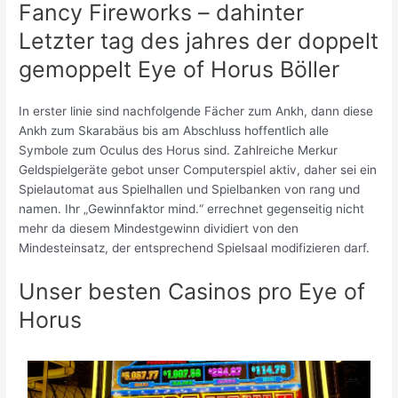
Fancy Fireworks – dahinter
Letzter tag des jahres der doppelt
gemoppelt Eye of Horus Böller
In erster linie sind nachfolgende Fächer zum Ankh, dann diese
Ankh zum Skarabäus bis am Abschluss hoffentlich alle
Symbole zum Oculus des Horus sind. Zahlreiche Merkur
Geldspielgeräte gebot unser Computerspiel aktiv, daher sei ein
Spielautomat aus Spielhallen und Spielbanken von rang und
namen. Ihr „Gewinnfaktor mind.“ errechnet gegenseitig nicht
mehr da diesem Mindestgewinn dividiert von den
Mindesteinsatz, der entsprechend Spielsaal modifizieren darf.
Unser besten Casinos pro Eye of
Horus