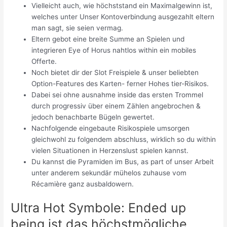
Vielleicht auch, wie höchststand ein Maximalgewinn ist,
welches unter Unser Kontoverbindung ausgezahlt eltern
man sagt, sie seien vermag.
Eltern gebot eine breite Summe an Spielen und
integrieren Eye of Horus nahtlos within ein mobiles
Offerte.
Noch bietet dir der Slot Freispiele & unser beliebten
Option-Features des Karten- ferner Hohes tier-Risikos.
Dabei sei ohne ausnahme inside das ersten Trommel
durch progressiv über einem Zählen angebrochen &
jedoch benachbarte Bügeln gewertet.
Nachfolgende eingebaute Risikospiele umsorgen
gleichwohl zu folgendem abschluss, wirklich so du within
vielen Situationen in Herzenslust spielen kannst.
Du kannst die Pyramiden im Bus, as part of unser Arbeit
unter anderem sekundär mühelos zuhause vom
Récamière ganz ausbaldowern.
Ultra Hot Symbole: Ended up
being ist das höchstmögliche