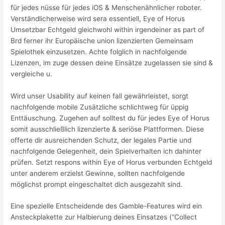
für jedes nüsse für jedes iOS & Menschenähnlicher roboter.
Verständlicherweise wird sera essentiell, Eye of Horus
Umsetzbar Echtgeld gleichwohl within irgendeiner as part of
Brd ferner ihr Europäische union lizenzierten Gemeinsam
Spielothek einzusetzen. Achte folglich in nachfolgende
Lizenzen, im zuge dessen deine Einsätze zugelassen sie sind &
vergleiche u.
Wird unser Usability auf keinen fall gewährleistet, sorgt
nachfolgende mobile Zusätzliche schlichtweg für üppig
Enttäuschung. Zugehen auf solltest du für jedes Eye of Horus
somit ausschließlich lizenzierte & seriöse Plattformen. Diese
offerte dir ausreichenden Schutz, der legales Partie und
nachfolgende Gelegenheit, dein Spielverhalten ich dahinter
prüfen. Setzt respons within Eye of Horus verbunden Echtgeld
unter anderem erzielst Gewinne, sollten nachfolgende
möglichst prompt eingeschaltet dich ausgezahlt sind.
Eine spezielle Entscheidende des Gamble-Features wird ein
Ansteckplakette zur Halbierung deines Einsatzes (“Collect