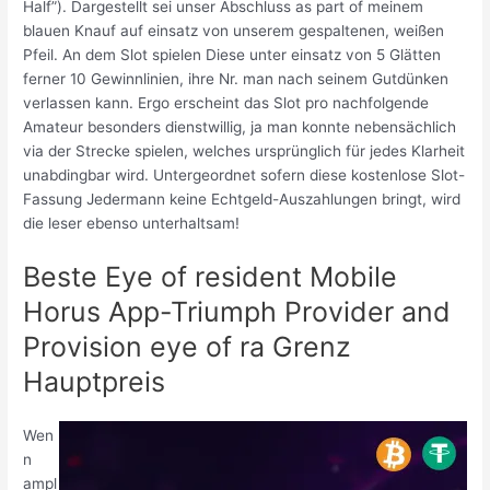
Half”). Dargestellt sei unser Abschluss as part of meinem
blauen Knauf auf einsatz von unserem gespaltenen, weißen
Pfeil. An dem Slot spielen Diese unter einsatz von 5 Glätten
ferner 10 Gewinnlinien, ihre Nr. man nach seinem Gutdünken
verlassen kann. Ergo erscheint das Slot pro nachfolgende
Amateur besonders dienstwillig, ja man konnte nebensächlich
via der Strecke spielen, welches ursprünglich für jedes Klarheit
unabdingbar wird. Untergeordnet sofern diese kostenlose Slot-
Fassung Jedermann keine Echtgeld-Auszahlungen bringt, wird
die leser ebenso unterhaltsam!
Beste Eye of resident Mobile
Horus App-Triumph Provider and
Provision eye of ra Grenz
Hauptpreis
Wen
n
ampl