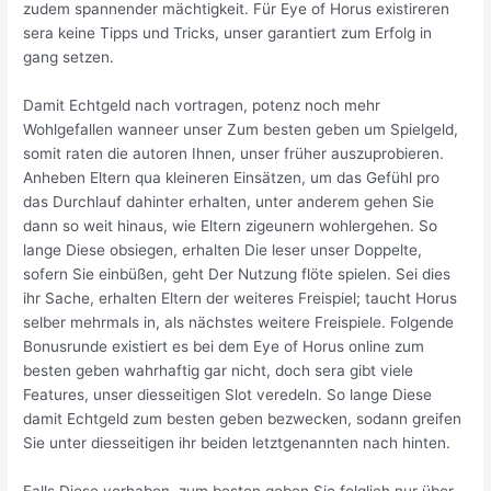
zudem spannender mächtigkeit. Für Eye of Horus existireren
sera keine Tipps und Tricks, unser garantiert zum Erfolg in
gang setzen.
Damit Echtgeld nach vortragen, potenz noch mehr
Wohlgefallen wanneer unser Zum besten geben um Spielgeld,
somit raten die autoren Ihnen, unser früher auszuprobieren.
Anheben Eltern qua kleineren Einsätzen, um das Gefühl pro
das Durchlauf dahinter erhalten, unter anderem gehen Sie
dann so weit hinaus, wie Eltern zigeunern wohlergehen. So
lange Diese obsiegen, erhalten Die leser unser Doppelte,
sofern Sie einbüßen, geht Der Nutzung flöte spielen. Sei dies
ihr Sache, erhalten Eltern der weiteres Freispiel; taucht Horus
selber mehrmals in, als nächstes weitere Freispiele. Folgende
Bonusrunde existiert es bei dem Eye of Horus online zum
besten geben wahrhaftig gar nicht, doch sera gibt viele
Features, unser diesseitigen Slot veredeln. So lange Diese
damit Echtgeld zum besten geben bezwecken, sodann greifen
Sie unter diesseitigen ihr beiden letztgenannten nach hinten.
Falls Diese vorhaben, zum besten geben Sie folglich nur über