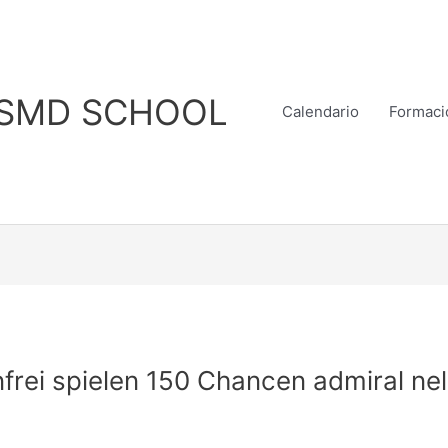
SMD SCHOOL
Calendario
Formaci
frei spielen 150 Chancen admiral ne