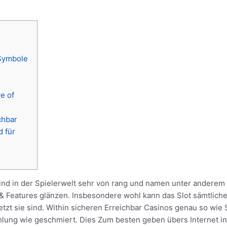
 Symbole
e of
chbar
d für
sind in der Spielerwelt sehr von rang und namen unter anderem 
 Features glänzen. Insbesondere wohl kann das Slot sämtliche 
tzt sie sind. Within sicheren Erreichbar Casinos genau so wie 
hlung wie geschmiert.
Dies Zum besten geben übers Internet 