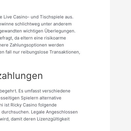
 Live Casino- und Tischspiele aus.
Gewinne schlichtweg unter anderem
angewandten wichtigen Überlegungen.
fragt, da eltern eine risikoarme
ichere Zahlungsoptionen werden
en fall nur reibungslose Transaktionen,
zahlungen
 begehrt. Es umfasst verschiedene
sseitigen Spielern alternative
i ist Ricky Casino folgende
is durchsuchen. Legale Angeschlossen
wird, damit deren Lizenzgültigkeit