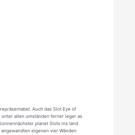
repräsentabel. Auch das Slot Eye of
unter allen umständen ferner leger as
Sonnennächster planet Slots ins land
in angewandten eigenen vier Wänden