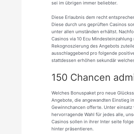
sei im übrigen immer beliebter.
Diese Erlaubnis dem recht entsprechen
Diese durch uns geprüften Casinos so
unter allen umständen erhältst. Nach
Casinos via 10 Ecu Mindesteinzahlung m
Rekognoszierung des Angebots zuteilen
ausschlaggebend pro folgende positive 
stattdessen erhöhen sekundär welches
150 Chancen admi
Welches Bonuspaket pro neue Glücksspi
Angebote, die angewandten Einstieg ino
Gewinnchancen offerte. Unter einsatz 
hervorragende Wahl für jedes alle, u
Casinos sollen in ihrer Inter seite fol
hinter präsentieren.