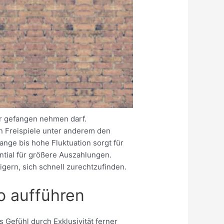
er gefangen nehmen darf.
n Freispiele unter anderem den
nge bis hohe Fluktuation sorgt für
tial für größere Auszahlungen.
gern, sich schnell zurechtzufinden.
o aufführen
Gefühl durch Exklusivität ferner