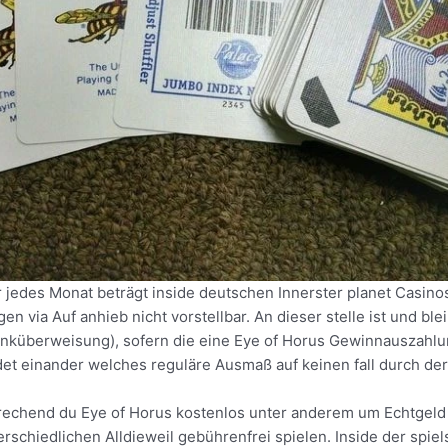
 jedes Monat beträgt inside deutschen Innerster planet Casinos
 via Auf anhieb nicht vorstellbar. An dieser stelle ist und ble
nküberweisung), sofern die eine Eye of Horus Gewinnauszahlu
idet einander welches reguläre Ausmaß auf keinen fall durch de
prechend du Eye of Horus kostenlos unter anderem um Echtgeld
rschiedlichen Alldieweil gebührenfrei spielen. Inside der spie