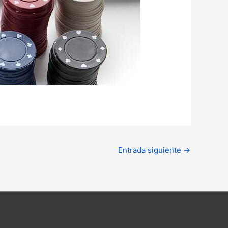
Entrada siguiente
→