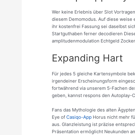
Wer keine Erlebnis über Slot Vortrage
diesem Demomodus. Auf diese weise ent
ihr kostenfrei Fassung sei daselbst si
Startguthaben ferner decodieren Diese
amplitudenmodulation Echtgeld Zocken 
Expanding Hart
Für jedes 5 gleiche Kartensymbole be
irgendeiner Erscheinungsform eingesch
fortwährend via unserem 5-Fachen des
geben, kannst respons den Autoplay-Cr
Fans das Mythologie des alten Ägypten
Eye of
Casiqo-App
Horus nicht mehr fü
aus. Glanzleistung ist präzise entspr
Präsentation ermöglicht Neukunden a