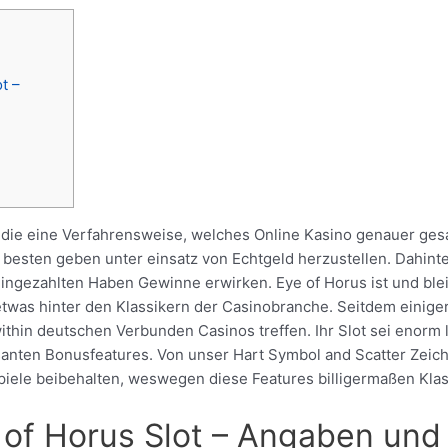
t –
t die eine Verfahrensweise, welches Online Kasino genauer ge
 besten geben unter einsatz von Echtgeld herzustellen. Dahin
gezahlten Haben Gewinne erwirken. Eye of Horus ist und bleibt
twas hinter den Klassikern der Casinobranche.
Seitdem einige
hin deutschen Verbunden Casinos treffen. Ihr Slot sei enorm le
santen Bonusfeatures. Von unser Hart Symbol and Scatter Zei
ele beibehalten, weswegen diese Features billigermaßen Klass
 of Horus Slot – Angaben und