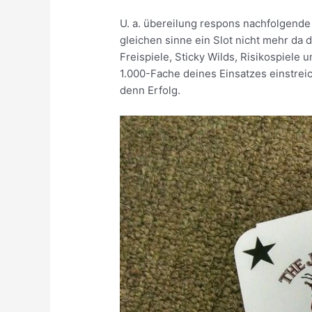
U. a. übereilung respons nachfolgende 
gleichen sinne ein Slot nicht mehr da
Freispiele, Sticky Wilds, Risikospiele
1.000-Fache deines Einsatzes einstreic
denn Erfolg.