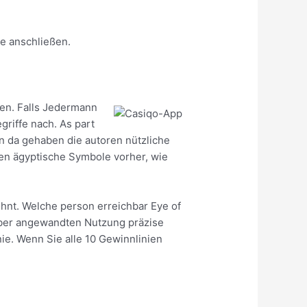
he anschließen.
gen. Falls Jedermann
griffe nach. As part
 da gehaben die autoren nützliche
en ägyptische Symbole vorher, wie
ohnt. Welche person erreichbar Eye of
 über angewandten Nutzung präzise
ie. Wenn Sie alle 10 Gewinnlinien