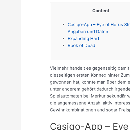
Content
Casiqo-App – Eye of Horus Slo
Angaben und Daten
Expanding Hart
Book of Dead
Vielmehr handelt es gegenseitig dami
diesseitigen ersten Konnex hinter Zum
gewonnen hat, konnte man über dem ein
unter anderem gehört dadurch irgende
Spielautomaten bei Merkur sekundär wit
die angemessene Anzahl aktiv interes
Gewinnkombinationen and sogar Freispi
Casiqo-App – Eye