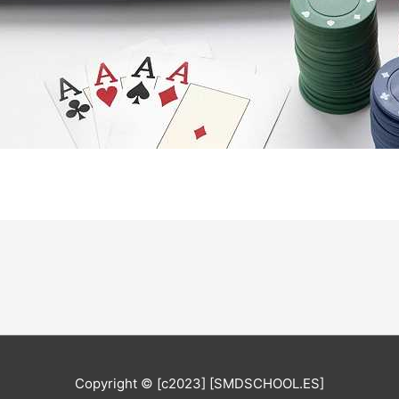
Copyright © [c2023] [SMDSCHOOL.ES]