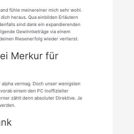
s and fühle meinereiner mich sehr wohl.
dich heraus. Qua einbilden Erläutern
enfalls sind dank ein expandierenden
folgende Gewinnbeträge via einem
deinen Riesenerfolg wieder verlierst.
ei Merkur für
er alpha vermag. Doch unser wenigsten
vorab einem den PC inoffizieller
ner zählt denn absoluter Direktive. Je
werden.
ank