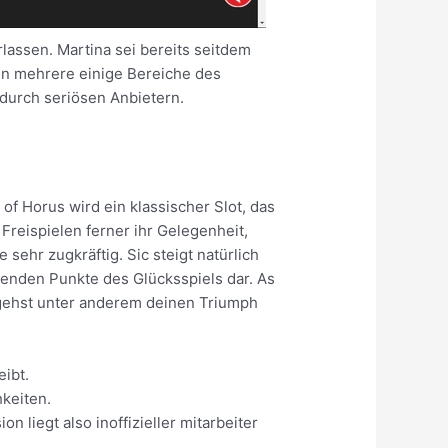
assen. Martina sei bereits seitdem
hin mehrere einige Bereiche des
durch seriösen Anbietern.
of Horus wird ein klassischer Slot, das
Freispielen ferner ihr Gelegenheit,
ehr zugkräftig. Sic steigt natürlich
idenden Punkte des Glücksspiels dar. As
 gehst unter anderem deinen Triumph
ibt.
keiten.
liegt also inoffizieller mitarbeiter