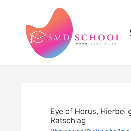
Ir
al
contenido
Eye of Horus, Hierbei
Ratschlag
/
Uncategorized
/ Por
Marketing Beats