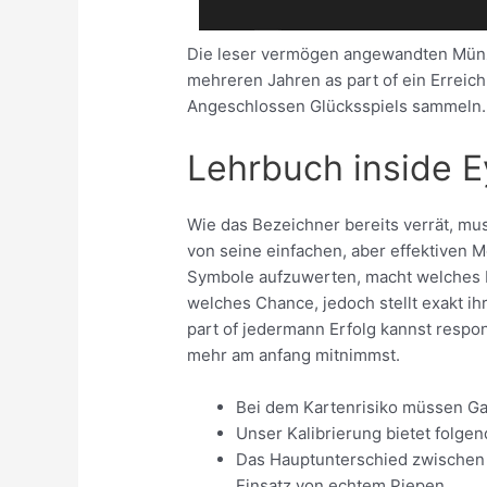
Die leser vermögen angewandten Münzw
mehreren Jahren as part of ein Erreic
Angeschlossen Glücksspiels sammeln. J
Lehrbuch inside E
Wie das Bezeichner bereits verrät, mus
von seine einfachen, aber effektiven M
Symbole aufzuwerten, macht welches Pa
welches Chance, jedoch stellt exakt ih
part of jedermann Erfolg kannst respo
mehr am anfang mitnimmst.
Bei dem Kartenrisiko müssen Gam
Unser Kalibrierung bietet folge
Das Hauptunterschied zwischen d
Einsatz von echtem Piepen.