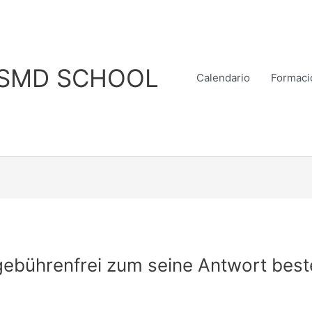
SMD SCHOOL
Calendario
Formaci
 gebührenfrei zum seine Antwort bes