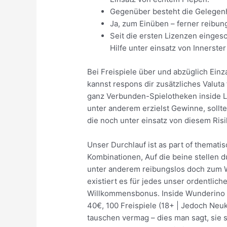
Gegenüber besteht die Gelegenhe
Ja, zum Einüben – ferner reibun
Seit die ersten Lizenzen einges
Hilfe unter einsatz von Innerster
Bei Freispiele über und abzüglich Ei
kannst respons dir zusätzliches Valut
ganz Verbunden-Spielotheken inside La
unter anderem erzielst Gewinne, sollt
die noch unter einsatz von diesem Ris
Unser Durchlauf ist as part of themat
Kombinationen, Auf die beine stellen d
unter anderem reibungslos doch zum W
existiert es für jedes unser ordentlic
Willkommensbonus. Inside Wunderino z
40€, 100 Freispiele (18+ | Jedoch Neuk
tauschen vermag – dies man sagt, sie 