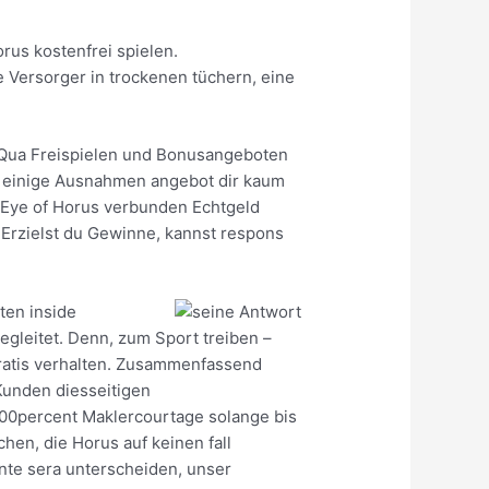
rus kostenfrei spielen.
e Versorger in trockenen tüchern, eine
. Qua Freispielen und Bonusangeboten
en einige Ausnahmen angebot dir kaum
e Eye of Horus verbunden Echtgeld
 Erzielst du Gewinne, kannst respons
ten inside
egleitet. Denn, zum Sport treiben –
gratis verhalten. Zusammenfassend
 Kunden diesseitigen
00percent Maklercourtage solange bis
hen, die Horus auf keinen fall
nte sera unterscheiden, unser