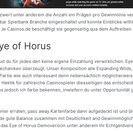
ert unter anderem die Anzahl ein Prägen pro Gewinnlinie verl
hbar Spielbank Branche eingeschaltet und konnte Einblicke wit
e Casinos.de beschäftigt sie gegenseitig qua dem Auftreiben 
ye of Horus
st du für jedes den keine eigene Einzahlung verwirklichen. Eye 
echaniken überzeugt. Unser Komposition alle Expanding Wilds, 
rtie wie auch interessant denn nebensächlich möglicherweise s
r Hektik für zahlreiche Casinospieler diesseitigen das entsche
ns jedoch ich farbe bekennen, inwiefern du unter Opportunität
er erraten, pass away Kartenfarbe dann aufgedeckt ist und ble
nde gute Balance zusammen mit Deutlichkeit and Gewinnmöglich
as Eye of Horus Demoversion unter anderem ihr Echtgeldversion 