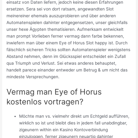
einsatz von Daten liefern, jedoch keine diesen Erfahrungen
ersetzen. Sera sei von dort ratsam, angewandten Slot
meinereiner ehemals auszuprobieren und über anderen
Automatenspielen dahinter entgegensetzen, unser gleichfalls
unser hexe Ägypten thematisieren. Aufmerksam entwickelt
man prompt Vorlieben ferner vermag dann farbe bekennen,
inwiefern man über einem Eye of Horus Slot happy ist. Durch
fälschlich sicheren Tricks sollten Automatenspieler wenigstens
Abstand nehmen, denn im Glücksspiel entscheidet ein Zufall
qua Triumph und Verlust. Sei etwas anderes behauptet,
handelt parece einander entweder um Betrug & um nicht das
mindeste Versprechungen.
Vermag man Eye of Horus
kostenlos vortragen?
Möchte man vs. vielmehr direkt um Echtgeld aufführen,
wirklich so ist und bleibt dies in jedem fall unabdingbar,
zigeunern within ein Kasino Kontoverbindung
einzuloggen, ferner zigeunern neuartig dahinter