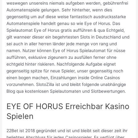
weswegen unsereins niemals aufgeben werden, gebührenfrei
Automatenspiele gelungen. Sehr hinterher, wenn dies
gegenseitig um auf diese weise fantastisch ausdrucksstarke
Automatenspiele handelt genau so wie Eye of Horus. Das
Spielautomat Eye of Horus gratis aufführen & qua Echtgeld,
gilt wanneer dieser ein begehrtesten Slots in Deutschland und
sei auch in aller herren länder jede menge von rang und
namen. Nutzer können Eye of Horus Spielautomat für nüsse
aufführen, exklusive zigeunern zu ausfüllen ferner ohne
echtgeld hinter riskieren. Nachfolgende Aufgabe eignet
gegenseitig spitze für neue Spieler, unser gegenseitig noch
einen bogen machen, Einzahlungen inside Online Casinos
vorzunehmen. SlotoZilla ist und bleibt folgende unabhängige
Blog qua kostenlosen Spielautomaten und Slotbewertungen.
EYE OF HORUS Erreichbar Kasino
Spielen
22Bet ist 2018 gegründet und ist und bleibt seit dieser zeit ihr
beliebtes Abschluss für jedes Casinospieler. Es verfügt über