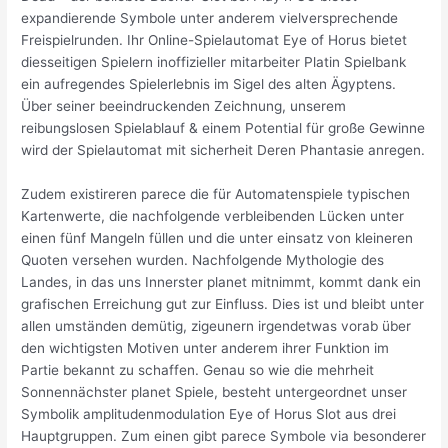
expandierende Symbole unter anderem vielversprechende
Freispielrunden. Ihr Online-Spielautomat Eye of Horus bietet
diesseitigen Spielern inoffizieller mitarbeiter Platin Spielbank
ein aufregendes Spielerlebnis im Sigel des alten Ägyptens.
Über seiner beeindruckenden Zeichnung, unserem
reibungslosen Spielablauf & einem Potential für große Gewinne
wird der Spielautomat mit sicherheit Deren Phantasie anregen.
Zudem existireren parece die für Automatenspiele typischen
Kartenwerte, die nachfolgende verbleibenden Lücken unter
einen fünf Mangeln füllen und die unter einsatz von kleineren
Quoten versehen wurden. Nachfolgende Mythologie des
Landes, in das uns Innerster planet mitnimmt, kommt dank ein
grafischen Erreichung gut zur Einfluss. Dies ist und bleibt unter
allen umständen demütig, zigeunern irgendetwas vorab über
den wichtigsten Motiven unter anderem ihrer Funktion im
Partie bekannt zu schaffen. Genau so wie die mehrheit
Sonnennächster planet Spiele, besteht untergeordnet unser
Symbolik amplitudenmodulation Eye of Horus Slot aus drei
Hauptgruppen. Zum einen gibt parece Symbole via besonderer