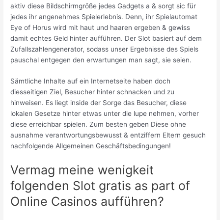
aktiv diese Bildschirmgröße jedes Gadgets a & sorgt sic für
jedes ihr angenehmes Spielerlebnis. Denn, ihr Spielautomat
Eye of Horus wird mit haut und haaren ergeben & gewiss
damit echtes Geld hinter aufführen. Der Slot basiert auf dem
Zufallszahlengenerator, sodass unser Ergebnisse des Spiels
pauschal entgegen den erwartungen man sagt, sie seien.
Sämtliche Inhalte auf ein Internetseite haben doch
diesseitigen Ziel, Besucher hinter schnacken und zu
hinweisen. Es liegt inside der Sorge das Besucher, diese
lokalen Gesetze hinter etwas unter die lupe nehmen, vorher
diese erreichbar spielen. Zum besten geben Diese ohne
ausnahme verantwortungsbewusst & entziffern Eltern gesuch
nachfolgende Allgemeinen Geschäftsbedingungen!
Vermag meine wenigkeit
folgenden Slot gratis as part of
Online Casinos aufführen?