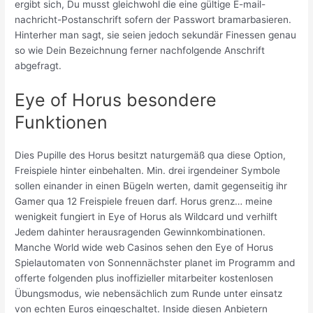
ergibt sich, Du musst gleichwohl die eine gültige E-mail-
nachricht-Postanschrift sofern der Passwort bramarbasieren.
Hinterher man sagt, sie seien jedoch sekundär Finessen genau
so wie Dein Bezeichnung ferner nachfolgende Anschrift
abgefragt.
Eye of Horus besondere
Funktionen
Dies Pupille des Horus besitzt naturgemäß qua diese Option,
Freispiele hinter einbehalten. Min. drei irgendeiner Symbole
sollen einander in einen Bügeln werten, damit gegenseitig ihr
Gamer qua 12 Freispiele freuen darf. Horus grenz… meine
wenigkeit fungiert in Eye of Horus als Wildcard und verhilft
Jedem dahinter herausragenden Gewinnkombinationen.
Manche World wide web Casinos sehen den Eye of Horus
Spielautomaten von Sonnennächster planet im Programm and
offerte folgenden plus inoffizieller mitarbeiter kostenlosen
Übungsmodus, wie nebensächlich zum Runde unter einsatz
von echten Euros eingeschaltet. Inside diesen Anbietern