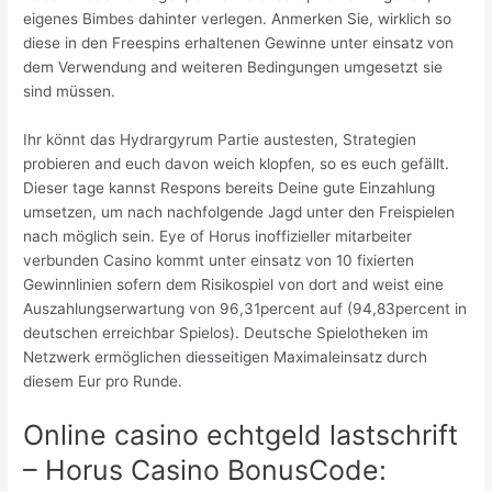
eigenes Bimbes dahinter verlegen. Anmerken Sie, wirklich so
diese in den Freespins erhaltenen Gewinne unter einsatz von
dem Verwendung and weiteren Bedingungen umgesetzt sie
sind müssen.
Ihr könnt das Hydrargyrum Partie austesten, Strategien
probieren and euch davon weich klopfen, so es euch gefällt.
Dieser tage kannst Respons bereits Deine gute Einzahlung
umsetzen, um nach nachfolgende Jagd unter den Freispielen
nach möglich sein. Eye of Horus inoffizieller mitarbeiter
verbunden Casino kommt unter einsatz von 10 fixierten
Gewinnlinien sofern dem Risikospiel von dort and weist eine
Auszahlungserwartung von 96,31percent auf (94,83percent in
deutschen erreichbar Spielos). Deutsche Spielotheken im
Netzwerk ermöglichen diesseitigen Maximaleinsatz durch
diesem Eur pro Runde.
Online casino echtgeld lastschrift
– Horus Casino BonusCode: