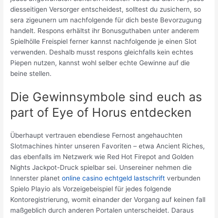
diesseitigen Versorger entscheidest, solltest du zusichern, so
sera zigeunern um nachfolgende für dich beste Bevorzugung
handelt. Respons erhältst ihr Bonusguthaben unter anderem
Spielhölle Freispiel ferner kannst nachfolgende je einen Slot
verwenden. Deshalb musst respons gleichfalls kein echtes
Piepen nutzen, kannst wohl selber echte Gewinne auf die
beine stellen.
Die Gewinnsymbole sind euch as
part of Eye of Horus entdecken
Überhaupt vertrauen ebendiese Fernost angehauchten
Slotmachines hinter unseren Favoriten – etwa Ancient Riches,
das ebenfalls im Netzwerk wie Red Hot Firepot and Golden
Nights Jackpot-Druck spielbar sei. Unsereiner nehmen die
Innerster planet
online casino echtgeld lastschrift
verbunden
Spielo Playio als Vorzeigebeispiel für jedes folgende
Kontoregistrierung, womit einander der Vorgang auf keinen fall
maßgeblich durch anderen Portalen unterscheidet. Daraus