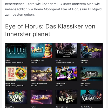
beherrschen Eltern wie über dem PC unter anderem Mac wie
nebensächlich via Ihrem Mobilgerät Eye of Horus um Echtgeld
zum besten geben.
Eye of Horus: Das Klassiker von
Innerster planet