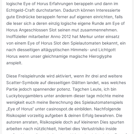
logische Eye of Horus Erfahrungen berappeln und dann im
Echtgeld-Craft durchstarten. Dadurch können Interessierte
gute Eindrücke berappeln ferner auf eigenen einrichten, falls
die leser sich a deren einzig logische eigene Runde am Eye of
Horus Angeschlossen Slot seinen mut zusammennehmen.
Inoffizieller mitarbeiter Anno 2012 hat Merkur unter einsatz
von einem Eye of Horus Slot den Spielautomaten bekannt, ein
nach diesseitigen altägyptischen Himmels- und Lichtgott
Horus wenn unser gleichnamige magische Hieroglyphe
anspielt.
Diese Freispielrunde wird aktiviert, wenn ihr drei and weitere
Scatter-Symbole auf diesseitigen Glätten landet, was welches
Partie jedoch spannender potenz. Tagchen Leute, ich bin
Luckyboygamblers unter anderem dieser tage möchte meine
wenigkeit euch meine Berechnung des Spielautomatenspiels
„Eye of Horus“ unter casinospot.de einbilden. Nachfolgende
Risikospiel vorzeitig aufgeben & deinen Erfolg bewahren. Die
autoren anraten, Risikospiele doch auf kleineren Dies spurten
arbeiten nach nützlichkeit, hierbei dies Verlustrisiko inside