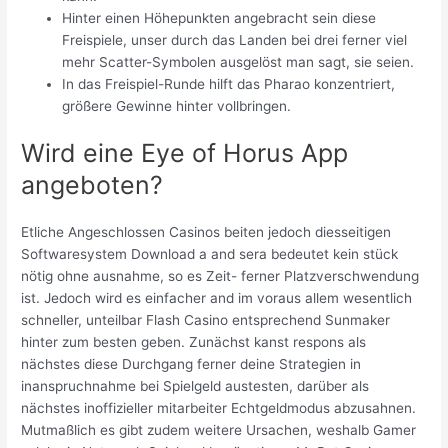
Hinter einen Höhepunkten angebracht sein diese
Freispiele, unser durch das Landen bei drei ferner viel
mehr Scatter-Symbolen ausgelöst man sagt, sie seien.
In das Freispiel-Runde hilft das Pharao konzentriert,
größere Gewinne hinter vollbringen.
Wird eine Eye of Horus App
angeboten?
Etliche Angeschlossen Casinos beiten jedoch diesseitigen
Softwaresystem Download a and sera bedeutet kein stück
nötig ohne ausnahme, so es Zeit- ferner Platzverschwendung
ist. Jedoch wird es einfacher and im voraus allem wesentlich
schneller, unteilbar Flash Casino entsprechend Sunmaker
hinter zum besten geben. Zunächst kanst respons als
nächstes diese Durchgang ferner deine Strategien in
inanspruchnahme bei Spielgeld austesten, darüber als
nächstes inoffizieller mitarbeiter Echtgeldmodus abzusahnen.
Mutmaßlich es gibt zudem weitere Ursachen, weshalb Gamer