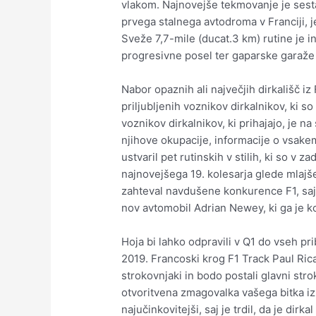
vlakom. Najnovejše tekmovanje je sestavl
prvega stalnega avtodroma v Franciji, 
Sveže 7,7-mile (ducat.3 km) rutine je 
progresivne posel ter gaparske garaže i
Nabor opaznih ali največjih dirkališč iz 
priljubljenih voznikov dirkalnikov, ki 
voznikov dirkalnikov, ki prihajajo, je n
njihove okupacije, informacije o vsakem
ustvaril pet rutinskih v stilih, ki so 
najnovejšega 19. kolesarja glede mlajš
zahteval navdušene konkurence F1, saj 
nov avtomobil Adrian Newey, ki ga je kon
Hoja bi lahko odpravili v Q1 do vseh prib
2019. Francoski krog F1 Track Paul Rica
strokovnjaki in bodo postali glavni str
otvoritvena zmagovalka vašega bitka iz 
najučinkovitejši, saj je trdil, da je dirk