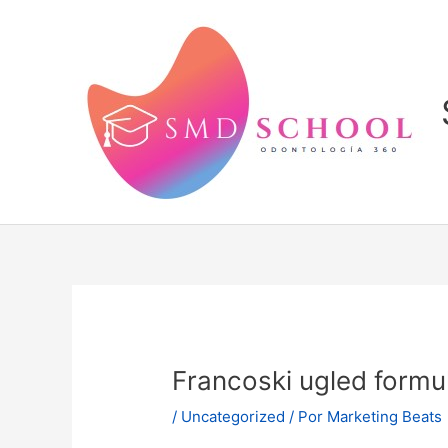
Ir
al
contenido
Francoski ugled formul
/
Uncategorized
/ Por
Marketing Beats