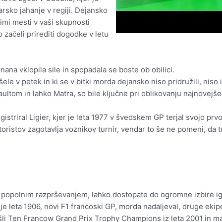
arsko jahanje v regiji. Dejansko
imi mesti v vaši skupnosti
začeli prirediti dogodke v letu
ana vklopila sile in spopadala se boste ob obilici.
šele v petek in ki se v bitki morda dejansko niso pridružili, niso 
ultom in lahko Matra, so bile ključne pri oblikovanju najnovejš
gistriral Ligier, kjer je leta 1977 v švedskem GP terjal svojo prvo
ristov zagotavlja voznikov turnir, vendar to še ne pomeni, da tu
 popolnim razprševanjem, lahko dostopate do ogromne izbire ig
e leta 1906, novi F1 francoski GP, morda nadaljeval, druge ekipe
šli Ten Francow Grand Prix Trophy Champions iz leta 2001 in maj