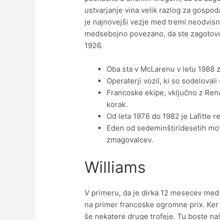
ustvarjanje vina velik razlog za gospod
je najnovejši vezje med tremi neodvisn
medsebojno povezano, da ste zagotovo 
1926.
Oba sta v McLarenu v letu 1988 zn
Operaterji vozil, ki so sodelovali 
Francoske ekipe, vključno z Rena
korak.
Od leta 1976 do 1982 je Lafitte re
Eden od sedeminštiridesetih moto
zmagovalcev.
Williams
V primeru, da je dirka 12 mesecev med
na primer francoske ogromne prix. Ker j
še nekatere druge trofeje. Tu boste na