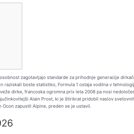
sposobnost zagotavljajo standarde za prihodnje generacije dirkač
n raziskali boste statistiko, Formula 1 ostaja vodilna v tehnolog
veže dirke, francoska ogromna prix leta 2008 pa nosi nedoločen 
jučinkovitejši Alain Prost, ki je štirikrat pridobil naslov svetovn
n Ocon zapustil Alpine, preden se je ustavil.
026