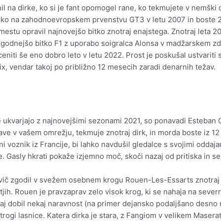
vrnil na dirke, ko si je fant opomogel rane, ko tekmujete v nemški
a dirko na zahodnoevropskem prvenstvu GT3 v letu 2007 in boste 
stu opravil najnovejšo bitko znotraj enajstega. Znotraj leta 20
ajzgodnejšo bitko F1 z uporabo soigralca Alonsa v madžarskem 
eniti še eno dobro leto v letu 2022. Prost je poskušal ustvariti 
rix, vendar takoj po približno 12 mesecih zaradi denarnih težav.
 se ukvarjajo z najnovejšimi sezonami 2021, so ponavadi Esteban 
tave v vašem omrežju, tekmuje znotraj dirk, in morda boste iz 1
oznik iz Francije, bi lahko navdušil gledalce s svojimi oddajami
e. Gasly hkrati pokaže izjemno moč, skoči nazaj od pritiska in se
rvič zgodil v svežem osebnem krogu Rouen-Les-Essarts znotraj l
etjih. Rouen je pravzaprav zelo visok krog, ki se nahaja na sever
aj dobil nekaj naravnost (na primer dejansko podaljšano desno na
rogi lasnice. Katera dirka je stara, z Fangiom v velikem Masera