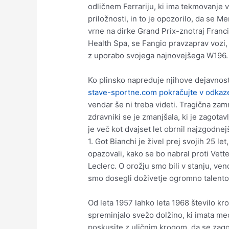
odličnem Ferrariju, ki ima tekmovanje 
priložnosti, in to je opozorilo, da se M
vrne na dirke Grand Prix-znotraj Franc
Health Spa, se Fangio pravzaprav vozi,
z uporabo svojega najnovejšega W196.
Ko plinsko napreduje njihove dejavnost
stave-sportne.com pokračujte v odkaz
vendar še ni treba videti. Tragična zamr
zdravniki se je zmanjšala, ki je zagotav
je več kot dvajset let obrnil najzgodn
1. Got Bianchi je živel prej svojih 25 let
opazovali, kako se bo nabral proti Vett
Leclerc. O orožju smo bili v stanju, vend
smo dosegli doživetje ogromno talento
Od leta 1957 lahko leta 1968 število krog
spreminjalo svežo dolžino, ki imata me
poskusite z uličnim krogom, da se zago