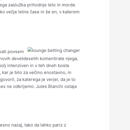
rvega zaslužka prihodnje leto in morda
liko večje letne čase in še en, v katerem
vati povsem
v novih devetdesetih komentirate njega,
o bolj intenziven in v teh dneh boste
 kar je bilo za večino enostavno, in
ovoril, za katerega je verjel, da je to
anes ne odkrijemo. Jules Bianchi ostaja
desno nazaj, tako da lahko pariz z