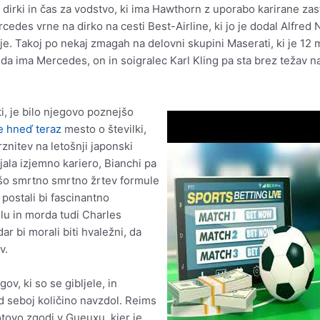
v dirki in čas za vodstvo, ki ima Hawthorn z uporabo karirane z
ercedes vrne na dirko na cesti Best-Airline, ki jo je dodal Alfred 
ije. Takoj po nekaj zmagah na delovni skupini Maserati, ki je 1
 da ima Mercedes, on in soigralec Karl Kling pa sta brez težav 
i, je bilo njegovo poznejšo
e hneď teraz
mesto o številki,
znitev na letošnji japonski
ljala izjemno kariero, Bianchi pa
ejšo smrtno smrtno žrtev formule
, postali bi fascinantno
elu in morda tudi Charles
ar bi morali biti hvaležni, da
v.
ov, ki so se gibljele, in
d seboj količino navzdol. Reims
tovo zgodi v Gueuxu, kjer je