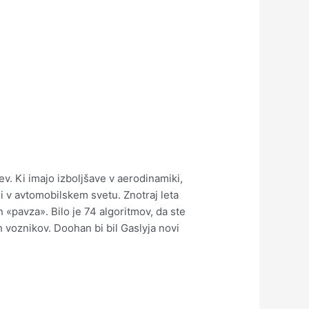
ev. Ki imajo izboljšave v aerodinamiki,
iji v avtomobilskem svetu.
Znotraj leta
«pavza». Bilo je 74 algoritmov, da ste
ih voznikov. Doohan bi bil Gaslyja novi