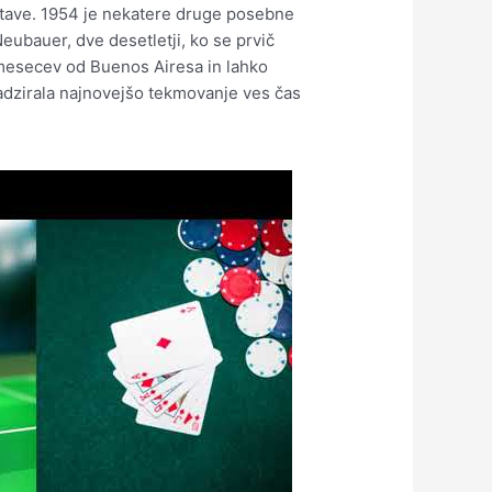
astave. 1954 je nekatere druge posebne
Neubauer, dve desetletji, ko se prvič
2 mesecev od Buenos Airesa in lahko
nadzirala najnovejšo tekmovanje ves čas