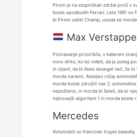
Pironi je na stopničkah zdržal prvič v 
boste spodbudili Ferrari. Leta 1981 so F
bi Pironi začel Champ, usoda se morda 
Max Verstappe
Poznavanje prizorišča, v katerem zna
novo dirko, ko bo videti, da je poleg p
in izjavil, da bi Alesi dosegel več, če bi
morda naravni. Alesijev ročaj avtomobila
morda boste združili vse 2. avtomobila. 
nepošteno, in morda bi želeli, da bi nj
najnovejši algoritem 1 in morda boste ra
Mercedes
Avtomobili so francoski trupla zasedla, 