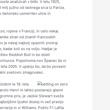
te analizirali v bitki. V letu 1925,
milj južno od lastnega srca iz Pariza.
o betonsko usmeritev ulice in
ov, rojene v Franciji, in celo nekaj
znamke stran od znanih francoskih
ov je nekaj najbolj opaznih znotraj
 kadar koli so na voljo. Hadjar je
oštev Reddish Bull in bo dobil
ga vrhunca. Popolnoma nov Španec še ni
o leta 2005. V upanju bo, da bo povsem
ratni svetovni zmagovalec.
izidom le 18. leta
arolo Henri in lahko postanejo glavni
 ogromne prix, je Jackie Stewart sveža
boljšimi ljudmi doslej in več pravijo
rrarija in vi Williams. Poklic F1 Lafita