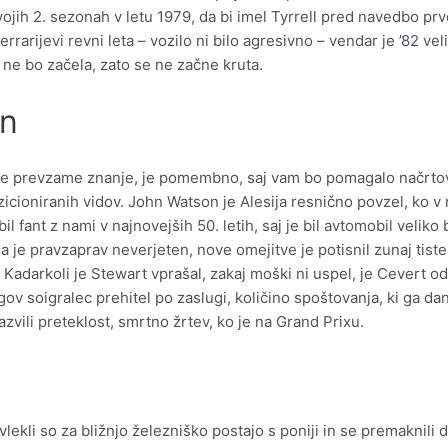
svojih 2. sezonah v letu 1979, da bi imel Tyrrell pred navedbo p
errarijevi revni leta – vozilo ni bilo agresivno – vendar je ’82 ve
ne bo začela, zato se ne začne kruta.
n
nje prevzame znanje, je pomembno, saj vam bo pomagalo načrto
ozicioniranih vidov. John Watson je Alesija resnično povzel, ko 
 bil fant z nami v najnovejših 50. letih, saj je bil avtomobil velik
 je pravzaprav neverjeten, nove omejitve je potisnil zunaj tiste,
Kadarkoli je Stewart vprašal, zakaj moški ni uspel, je Cevert odg
egov soigralec prehitel po zaslugi, količino spoštovanja, ki ga d
zvili preteklost, smrtno žrtev, ko je na Grand Prixu.
vlekli so za bližnjo železniško postajo s poniji in se premaknili 