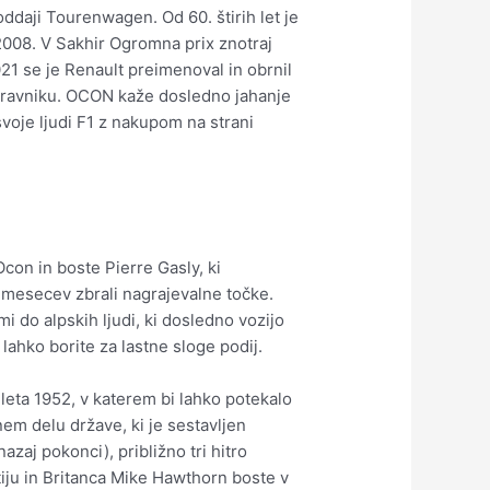
 oddaji Tourenwagen. Od 60. štirih let je
2008. V Sakhir Ogromna prix znotraj
21 se je Renault preimenoval in obrnil
zdravniku. OCON kaže dosledno jahanje
svoje ljudi F1 z nakupom na strani
Ocon in boste Pierre Gasly, ki
2 mesecev zbrali nagrajevalne točke.
 do alpskih ljudi, ki dosledno vozijo
 lahko borite za lastne sloge podij.
eta 1952, v katerem bi lahko potekalo
nem delu države, ki je sestavljen
zaj pokonci), približno tri hitro
tiju in Britanca Mike Hawthorn boste v