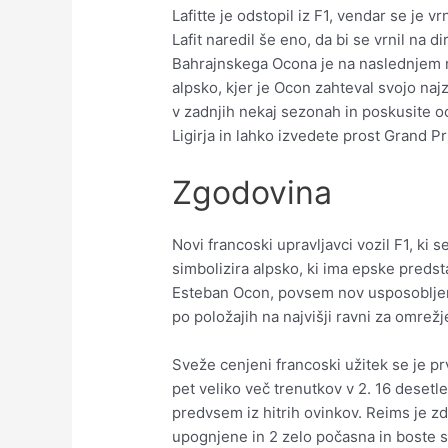
Lafitte je odstopil iz F1, vendar se je 
Lafit naredil še eno, da bi se vrnil n
Bahrajnskega Ocona je na naslednjem me
alpsko, kjer je Ocon zahteval svojo n
v zadnjih nekaj sezonah in poskusite oc
Ligirja in lahko izvedete prost Grand P
Zgodovina
Novi francoski upravljavci vozil F1, ki
simbolizira alpsko, ki ima epske preds
Esteban Ocon, povsem nov usposobljeni v
po položajih na najvišji ravni za omrežj
Sveže cenjeni francoski užitek se je p
pet veliko več trenutkov v 2. 16 desetl
predvsem iz hitrih ovinkov. Reims je zd
upognjene in 2 zelo počasna in boste st