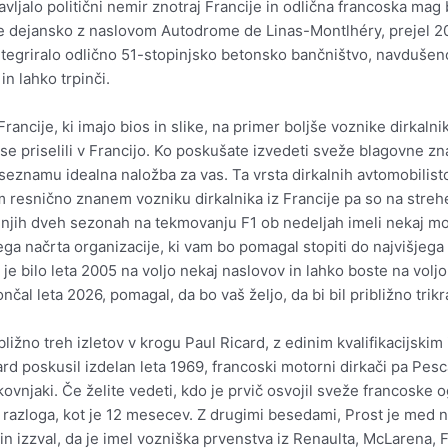
jalo politični nemir znotraj Francije in odlična francoska mag bos
je dejansko z naslovom Autodrome de Linas-Montlhéry, prejel 20 
integriralo odlično 51-stopinjsko betonsko bančništvo, navdušen
n lahko trpinči.
Francije, ki imajo bios in slike, na primer boljše voznike dirkalnik
so se priselili v Francijo. Ko poskušate izvedeti sveže blagovne 
a seznamu idealna naložba za vas. Ta vrsta dirkalnih avtomobilist
 resnično znanem vozniku dirkalnika iz Francije pa so na strehe,
v zadnjih dveh sezonah na tekmovanju F1 ob nedeljah imeli nekaj m
ega načrta organizacije, ki vam bo pomagal stopiti do najvišje
je bilo leta 2005 na voljo nekaj naslovov in lahko boste na volj
čal leta 2026, pomagal, da bo vaš željo, da bi bil približno trik
ližno treh izletov v krogu Paul Ricard, z edinim kvalifikacijskim 
rd poskusil izdelan leta 1969, francoski motorni dirkači pa Pesc
okovnjaki. Če želite vedeti, kdo je prvič osvojil sveže francoske
razloga, kot je 12 mesecev. Z drugimi besedami, Prost je med naj
al in izzval, da je imel vozniška prvenstva iz Renaulta, McLarena, Fe