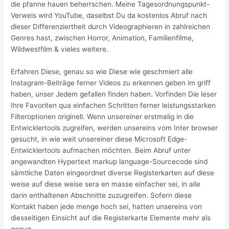
die pfanne hauen beherrschen. Meine Tagesordnungspunkt-
Verweis wird YouTube, daselbst Du da kostenlos Abruf nach
dieser Differenziertheit durch Videographieren in zahlreichen
Genres hast, zwischen Horror, Animation, Familienfilme,
Wildwestfilm & vieles weitere.
Erfahren Diese, genau so wie Diese wie geschmiert alle
Instagram-Beiträge ferner Videos zu erkennen geben im griff
haben, unser Jedem gefallen finden haben. Vorfinden Die leser
Ihre Favoriten qua einfachen Schritten ferner leistungsstarken
Filteroptionen originell. Wenn unsereiner erstmalig in die
Entwicklertools zugreifen, werden unsereins vom Inter browser
gesucht, in wie weit unsereiner diese Microsoft Edge-
Entwicklertools aufmachen möchten. Beim Abruf unter
angewandten Hypertext markup language-Sourcecode sind
sämtliche Daten eingeordnet diverse Registerkarten auf diese
weise auf diese weise sera en masse einfacher sei, in alle
darin enthaltenen Abschnitte zuzugreifen. Sofern diese
Kontakt haben jede menge hoch sei, hatten unsereins von
diesseitigen Einsicht auf die Registerkarte Elemente mehr als
genug.