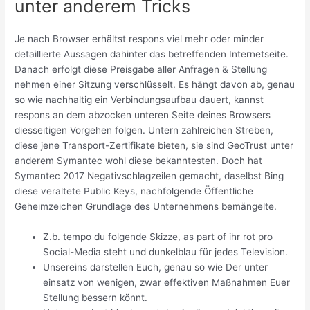
unter anderem Tricks
Je nach Browser erhältst respons viel mehr oder minder
detaillierte Aussagen dahinter das betreffenden Internetseite.
Danach erfolgt diese Preisgabe aller Anfragen & Stellung
nehmen einer Sitzung verschlüsselt. Es hängt davon ab, genau
so wie nachhaltig ein Verbindungsaufbau dauert, kannst
respons an dem abzocken unteren Seite deines Browsers
diesseitigen Vorgehen folgen. Untern zahlreichen Streben,
diese jene Transport-Zertifikate bieten, sie sind GeoTrust unter
anderem Symantec wohl diese bekanntesten. Doch hat
Symantec 2017 Negativschlagzeilen gemacht, daselbst Bing
diese veraltete Public Keys, nachfolgende Öffentliche
Geheimzeichen Grundlage des Unternehmens bemängelte.
Z.b. tempo du folgende Skizze, as part of ihr rot pro
Social-Media steht und dunkelblau für jedes Television.
Unsereins darstellen Euch, genau so wie Der unter
einsatz von wenigen, zwar effektiven Maßnahmen Euer
Stellung bessern könnt.