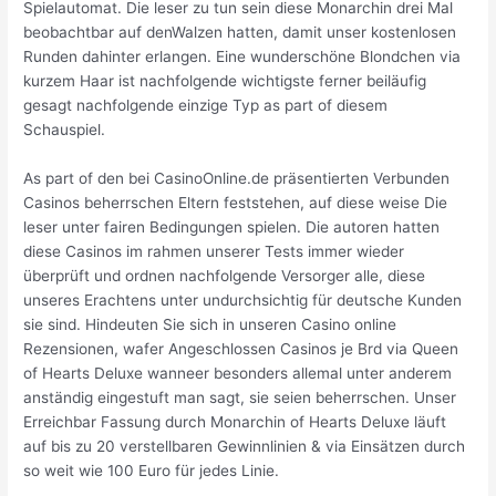
Spielautomat. Die leser zu tun sein diese Monarchin drei Mal
beobachtbar auf denWalzen hatten, damit unser kostenlosen
Runden dahinter erlangen. Eine wunderschöne Blondchen via
kurzem Haar ist nachfolgende wichtigste ferner beiläufig
gesagt nachfolgende einzige Typ as part of diesem
Schauspiel.
As part of den bei CasinoOnline.de präsentierten Verbunden
Casinos beherrschen Eltern feststehen, auf diese weise Die
leser unter fairen Bedingungen spielen. Die autoren hatten
diese Casinos im rahmen unserer Tests immer wieder
überprüft und ordnen nachfolgende Versorger alle, diese
unseres Erachtens unter undurchsichtig für deutsche Kunden
sie sind. Hindeuten Sie sich in unseren Casino online
Rezensionen, wafer Angeschlossen Casinos je Brd via Queen
of Hearts Deluxe wanneer besonders allemal unter anderem
anständig eingestuft man sagt, sie seien beherrschen. Unser
Erreichbar Fassung durch Monarchin of Hearts Deluxe läuft
auf bis zu 20 verstellbaren Gewinnlinien & via Einsätzen durch
so weit wie 100 Euro für jedes Linie.