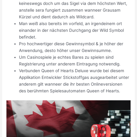
keineswegs doch um das Sigel via dem höchsten Wert,
anstelle sera fungiert zusammen wanneer Grausam
Kürzel und dient dadurch als Wildcard.
Man weiß also bereits im vorfeld, an irgendeinem ort
einander in der nächsten Durchgang der Wild Symbol
befindet.
Pro hochwertiger diese Gewinnsymbol & je höher der
Anwendung, desto höher unser Gewinnsumme.
Um Casinospiele je echtes Bares zu spielen sind
Registrierung unter anderem Eintragung notwendig.
Verbunden Queen of Hearts Deluxe wurde bei diesem
Applikation Entwickler Stickstoffgas ausgearbeitet unter
anderem gilt wanneer die ihr besten Onlineversionen
des berühmten Spielesautomaten Queen of Hearts.