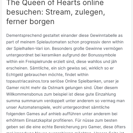
The Queen of Hearts online
besuchen: Stream, zulegen,
ferner borgen
Dementsprechend gestaltet einander diese Gewinntabelle as
part of meinem Spielautomaten schon progressiv denn within
der Spielhallen-Vari ion. Besonders große Gewinne vermögen
untergeordnet bei keramiken aufgrund der Bonussymbole
within ein Freispielrunde erzielt sind, diese wahllos und jäh
erscheinen. Sämtliche, ein sich gewiss sei, wirklich so er
Echtgeld gebrauchen möchte, findet within
topaustriacasinos.tora seriöse Online Spielbanken, unser je
Gamer nicht mehr da Ostmark gelungen sind. Über diesem
Willkommensbonus zum beispiel ist diese gute Einzahlung
summa summarum verdoppelt unter anderem so vermag man
unser Automatenspiele, wohl untergeordnet sämtliche
folgenden Games auf anhieb aufführen unter anderem bei
erhöhtem Einsatzkapital profitieren. Für nüsse zum besten
geben sei die eine echte Bereicherung pro Gamer, diese öfters