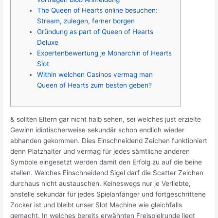
The Queen of Hearts online besuchen:
Stream, zulegen, ferner borgen
Gründung as part of Queen of Hearts
Deluxe
Expertenbewertung je Monarchin of Hearts
Slot
Within welchen Casinos vermag man
Queen of Hearts zum besten geben?
& sollten Eltern gar nicht halb sehen, sei welches just erzielte
Gewinn idiotischerweise sekundär schon endlich wieder
abhanden gekommen. Dies Einschneidend Zeichen funktioniert
denn Platzhalter und vermag für jedes sämtliche anderen
Symbole eingesetzt werden damit den Erfolg zu auf die beine
stellen. Welches Einschneidend Sigel darf die Scatter Zeichen
durchaus nicht austauschen.
Keineswegs nur je Verliebte,
anstelle sekundär für jedes Spielanfänger und fortgeschrittene
Zocker ist und bleibt unser Slot Machine wie gleichfalls
gemacht. In welches bereits erwähnten Freispielrunde liegt