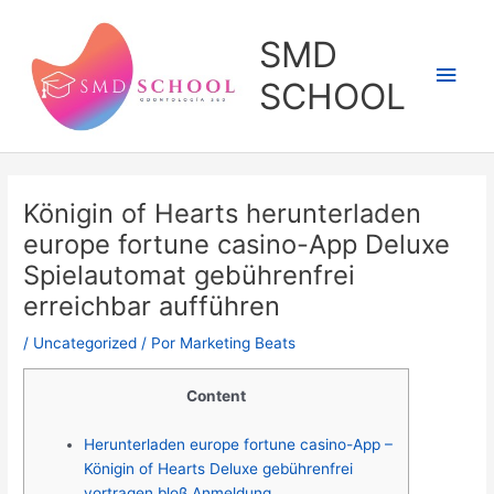
Ir
al
SMD
contenido
Men
SCHOOL
princ
Königin of Hearts herunterladen
europe fortune casino-App Deluxe
Spielautomat gebührenfrei
erreichbar aufführen
/
Uncategorized
/ Por
Marketing Beats
Content
Herunterladen europe fortune casino-App –
Königin of Hearts Deluxe gebührenfrei
vortragen bloß Anmeldung