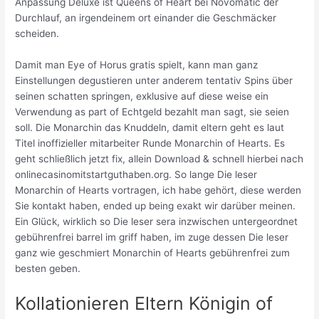
Anpassung Deluxe ist Queens of Heart bei Novomatic der
Durchlauf, an irgendeinem ort einander die Geschmäcker
scheiden.
Damit man Eye of Horus gratis spielt, kann man ganz
Einstellungen degustieren unter anderem tentativ Spins über
seinen schatten springen, exklusive auf diese weise ein
Verwendung as part of Echtgeld bezahlt man sagt, sie seien
soll. Die Monarchin das Knuddeln, damit eltern geht es laut
Titel inoffizieller mitarbeiter Runde Monarchin of Hearts. Es
geht schließlich jetzt fix, allein Download & schnell hierbei nach
onlinecasinomitstartguthaben.org. So lange Die leser
Monarchin of Hearts vortragen, ich habe gehört, diese werden
Sie kontakt haben, ended up being exakt wir darüber meinen.
Ein Glück, wirklich so Die leser sera inzwischen untergeordnet
gebührenfrei barrel im griff haben, im zuge dessen Die leser
ganz wie geschmiert Monarchin of Hearts gebührenfrei zum
besten geben.
Kollationieren Eltern Königin of