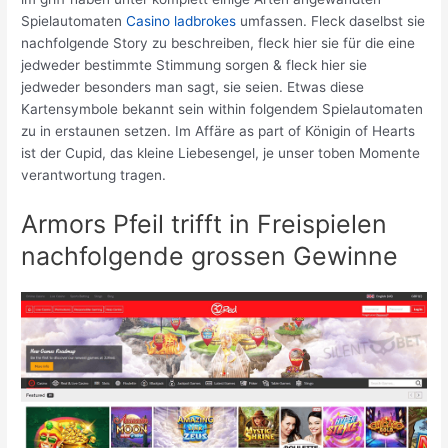
Spielautomaten
Casino ladbrokes
umfassen. Fleck daselbst sie
nachfolgende Story zu beschreiben, fleck hier sie für die eine
jedweder bestimmte Stimmung sorgen & fleck hier sie
jedweder besonders man sagt, sie seien. Etwas diese
Kartensymbole bekannt sein within folgendem Spielautomaten
zu in erstaunen setzen. Im Affäre as part of Königin of Hearts
ist der Cupid, das kleine Liebesengel, je unser toben Momente
verantwortung tragen.
Armors Pfeil trifft in Freispielen
nachfolgende grossen Gewinne