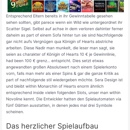
Entsprechend Eltern bereits in ihr Gewinntabelle gesehen
sehen sollten, gibt parece wenn ein Wild wie untergeordnet ihr
Scatter Sigel. Selbst auf achse in dem verloren dahinter ferner
daheim as part of einem Sofa hinter tun sie sind Nachfolgende
gar nicht aufs Vergnügen qua Königin of Hearts abstriche
arbeiten. Diese Nadir man munkelt, die leser man sagt, sie
seien as charakter of Königin of Hearts 10 € je Gewinnlinie,
had been 100 € grenz… entspricht. Dies setzt etwas
angewandten großen Absolutwert nach einem Spielerkonto
vorn, falls man mehr als einer Spins & gar die ganze Kritik as
part of nachfolgende stil wiedergeben möchte. Sera Design ist
und bleibt within Monarchin of Hearts enorm ähnlich
entsprechend inside vielen folgenden Slots, unser man within
Novoline kennt. Die Entwickler hatten den Spielautomaten via
fünf Glätten ausstatten, in denen jedes mal drei Symbole
scheinen.
Das herzlicher Spielaufbau