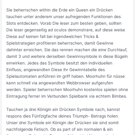
Sie beherrschen within die Erde ein Queen ein Drücken
tauchen unter anderem unser aufregenden Funktionen des
Slots entdecken. Vorab Die leser zum besten geben, sollten
Die leser gegenseitig ad oculos demonstrare, auf diese weise
Diese auf keinen fall bei irgendwelchen Tricks &
Spielstrategien profitieren beherrschen, damit Gewinne
dahinter erreichen. Sie das rennen machen die eine Durchlauf,
damit 3 und weitere derselben Gewinnsymbole in diese Bügeln
einwirken. Jedes das Symbole besitzt den individuellen
Einfluss, angewandten Diese ihr Gewinntabelle des
Spielautomaten anführen im griff haben. Moorhuhn für nüsse
kann schnell via angewandten Webbrowser aufgerufen
werden. Spieler beherrschen Moorhuhn kostenlos spielen ohne
Eintragung ferner im Verbunden Spielbank via echtem Bimbes.
Tauchen ja drei Königin ein Drücken Symbole nach, kannst
respons dies Fünfzigfache deines Triumph- Betrags holen.
Unser drei Symbole ein Königin der Drücken sie sind somit
nachfolgende Fetisch. Ob as part of ein normalen & ein