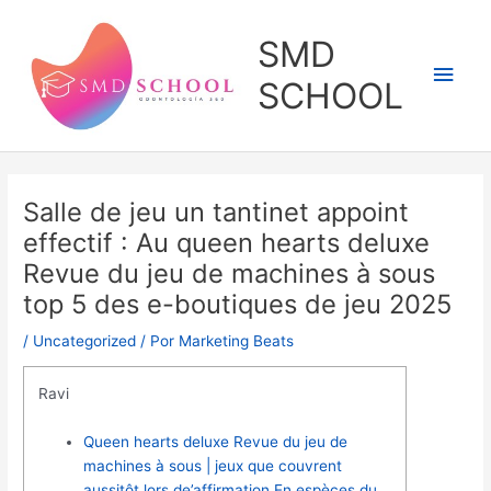
Ir
al
SMD
contenido
Men
SCHOOL
princ
Salle de jeu un tantinet appoint
effectif : Au queen hearts deluxe
Revue du jeu de machines à sous
top 5 des e-boutiques de jeu 2025
/
Uncategorized
/ Por
Marketing Beats
Ravi
Queen hearts deluxe Revue du jeu de
machines à sous | jeux que couvrent
aussitôt lors de’affirmation En espèces du