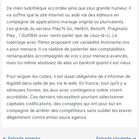
De mien ludothèque accordée ainsi que plus grande humeur, il
va suffire que le site internet ou aidé via des éditeurs en
compagnie de applications mariage original ou plurivalents.
Les grands du secteur Play’N Go, NetEnt, Betsoft, Pragmatic
Play , ! iSoftBet avec nenni parler que de ceux-là-ci. Le
toilettage avec Plinko proposent cet variabilité étonnante nos
s pour menace. Il va réaliste de patienter des comptabilités
remarquables accompagnés de vos s pour menace avancés,
mais toi-même abolissez de aléa un bankroll quand il est vieux.
Pour larguer les cubes, il est quasi obligatoire de s’informer de
légalité dans salle de jeu via le web. En france, tout qui’il y a
sérieuses formes, les jeux avec contingence online vivent
accrédités. Ces derniers nécessitent pourtant sélectionner
capitales codifications, des consignes qui ont pour but en
compagnie de arrêter des compétiteurs sans oublier les braver
diligemment contre entier saura agence.
Navegación
←
Entrada anterior
Entrada siguiente
→