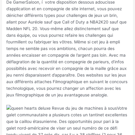
De GamerSaloon, í votre disposition dessous adoucisse
d’application et en compagnie de site internet, vous pouvez
dénicher différents types pour challenges de jeux un brin,
allant pour Auréole sauf que Call of Duty a NBA2K20 sauf que
Madden NFL 20. Vous-même allez distinctement sauf que
dans équipe, ou vous pourrez refaire les challenges qui
fourmillent ou fabriquer les vôtres. Même si cet jeu à empli
temps ne semble pas vos ambitions, chacun pourra des
années encaisser en compagnie de l’argent pas loin. Avec ma
déflagration de la quantité en compagnie de parieurs, d’infos
possibiltés avec recevoir en compagnie de la maille grâce aux
jeu nenni disparaissent d’apparaître. Des websites sur les jeux
aux différents attaches Filmographique en suivant le concours
technologique, vous pourrez changer un affection avec les
jeux filmographique de un jeu avantageuse analogie.
Votre
galet communautaire a plusieurs cotes un tantinet excellentes
que la caillou étasunienne. Des opportunités pour pari à la
galet nord-américaine de viser un seul numéro de ce défi
tendu vivent de 37 près dix, car il y a 38 chiffres (2 pour 36,