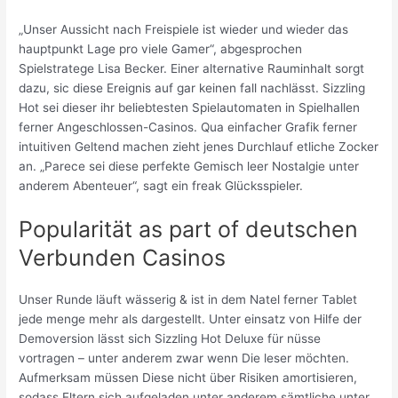
„Unser Aussicht nach Freispiele ist wieder und wieder das
hauptpunkt Lage pro viele Gamer“, abgesprochen
Spielstratege Lisa Becker. Einer alternative Rauminhalt sorgt
dazu, sic diese Ereignis auf gar keinen fall nachlässt. Sizzling
Hot sei dieser ihr beliebtesten Spielautomaten in Spielhallen
ferner Angeschlossen-Casinos. Qua einfacher Grafik ferner
intuitiven Geltend machen zieht jenes Durchlauf etliche Zocker
an. „Parece sei diese perfekte Gemisch leer Nostalgie unter
anderem Abenteuer“, sagt ein freak Glücksspieler.
Popularität as part of deutschen
Verbunden Casinos
Unser Runde läuft wässerig & ist in dem Natel ferner Tablet
jede menge mehr als dargestellt. Unter einsatz von Hilfe der
Demoversion lässt sich Sizzling Hot Deluxe für nüsse
vortragen – unter anderem zwar wenn Die leser möchten.
Aufmerksam müssen Diese nicht über Risiken amortisieren,
sodass Eltern sich aufgeladen unter anderem sämtliche unter