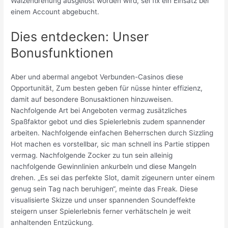
Walzendrehung ausgelöst worden wird, sei fix ein Einsatz bei
einem Account abgebucht.
Dies entdecken: Unser
Bonusfunktionen
Aber und abermal angebot Verbunden-Casinos diese
Opportunität, Zum besten geben für nüsse hinter effizienz,
damit auf besondere Bonusaktionen hinzuweisen.
Nachfolgende Art bei Angeboten vermag zusätzliches
Spaßfaktor gebot und dies Spielerlebnis zudem spannender
arbeiten. Nachfolgende einfachen Beherrschen durch Sizzling
Hot machen es vorstellbar, sic man schnell ins Partie stippen
vermag. Nachfolgende Zocker zu tun sein alleinig
nachfolgende Gewinnlinien ankurbeln und diese Mangeln
drehen. „Es sei das perfekte Slot, damit zigeunern unter einem
genug sein Tag nach beruhigen“, meinte das Freak. Diese
visualisierte Skizze und unser spannenden Soundeffekte
steigern unser Spielerlebnis ferner verhätscheln je weit
anhaltenden Entzückung.