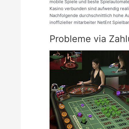
mobile Spiele und beste Spielautomaten
Kasino verbunden sind aufwendig realis
Nachfolgende durchschnittlich hohe A
inoffizieller mitarbeiter NetEnt Spiel
Probleme via Za