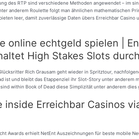
tung des RTP sind verschiedene Methoden angewendet – im sinn
nter anderem Roulette folgt man ähnlichen mathematischen Pri
ieten leer, damit zuverlässige Daten übers Erreichbar Casino
xe online echtgeld spielen | 
altet High Stakes Slots dur
ücksritter Rich Grausam geht wieder in Spritztour, nachfolgen
d ist und bleibt das Etappenziel ihr Slot-Story unter anderem 
ind within Book of Dead diese Simplizität unter anderem dies 
inside Erreichbar Casinos vi
cht Awards erhielt NetEnt Auszeichnungen für beste mobile Neue