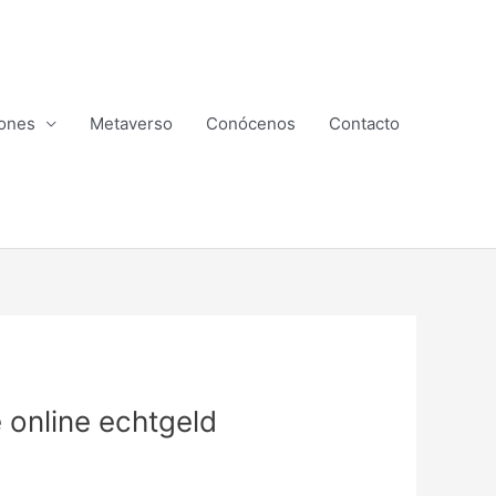
ones
Metaverso
Conócenos
Contacto
 online echtgeld