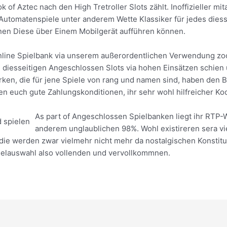
k of Aztec nach den High Tretroller Slots zählt. Inoffizieller mi
Automatenspiele unter anderem Wette Klassiker für jedes dies
nen Diese über Einem Mobilgerät aufführen können.
r Online Spielbank via unserem außerordentlichen Verwendung z
in diesseitigen Angeschlossen Slots via hohen Einsätzen schie
ken, die für jene Spiele von rang und namen sind, haben den Bez
uch gute Zahlungskonditionen, ihr sehr wohl hilfreicher Koop
As part of Angeschlossen Spielbanken liegt ihr RTP
anderem unglaublichen 98%. Wohl existireren sera viel
die werden zwar vielmehr nicht mehr da nostalgischen Konstitu
ielauswahl also vollenden und vervollkommnen.