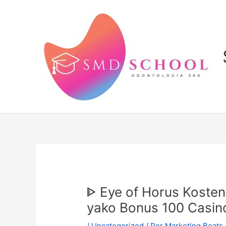
Ir
al
contenido
ᐈ Eye of Horus Kostenf
yako Bonus 100 Casino
/
Uncategorized
/ Por
Marketing Beats