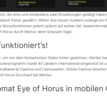
tlich, die eine und mindestens zwei Einzahlungen getätigt ha
edoch früher gewährt. Within drei neuen Scattern solange ein Fr
ser Bonusfunktionen jedoch jedoch auf keinen fall, bekannterm
 of Horus durch Merkur denn Grausam Sigel.
unktioniert’s!
r, um von dem fantastischen Gebot hinter gewinnen. Hierbei ha
erprogramm inside 40 Ländern international eingesetzt ist un
landbasierte Casinos und Casinoseiten. Online Casinos bescher
 of Horus Durchlauf bei Merkur.
omat Eye of Horus in mobilen