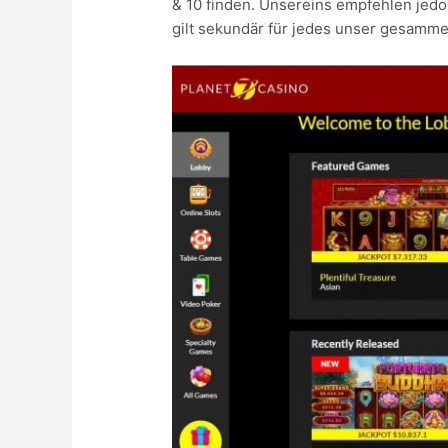
& 10 finden. Unsereins empfehlen jedo
gilt sekundär für jedes unser gesamme