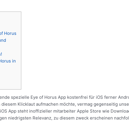
of Horus
und
s!
Horus in
gende spezielle Eye of Horus App kostenfrei für iOS ferner And
iesem Klicklaut aufmachen möchte, vermag gegenseitig unser
OS App steht inoffizieller mitarbeiter Apple Store wie Downloa
gen niedrigsten Relevanz, zu diesem zweck erscheinen nachfolg