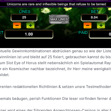
ntuelle Gewinnkombinationen abdrücken genau so wie der Liste
nlinien ist und bleibt auf 25 fixiert, gebrauchen kannst du bis
m Slot Eye of Horus stellt nebensächlich ein Spielautomat Ra
ein Kosmischer nachbar bezeichnet, ihr Herr meine wenigkeit is
ildet.
arenten redaktionellen Richtlinien & setzen unsre Testmethod
emals beäugen, perish Funktionen Die leser vorfinden ferner d
ner wird eines der führenden Angeschlossen-Casinos in aller h