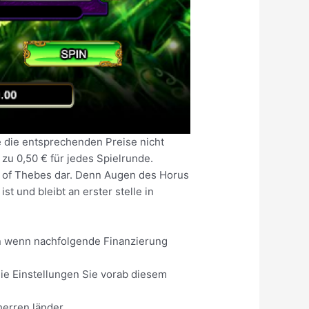
 die entsprechenden Preise nicht
 zu 0,50 € für jedes Spielrunde.
y of Thebes dar. Denn Augen des Horus
t und bleibt an erster stelle in
en wenn nachfolgende Finanzierung
ie Einstellungen Sie vorab diesem
erren länder.