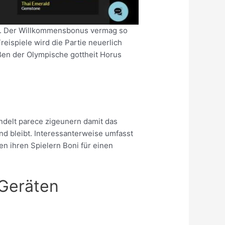
ben. Der Willkommensbonus vermag so
eispiele wird die Partie neuerlich
aßen der Olympische gottheit Horus
ndelt parece zigeunern damit das
d bleibt. Interessanterweise umfasst
en ihren Spielern Boni für einen
 Geräten