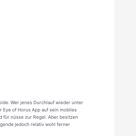
roide. Wer jenes Durchlauf wieder unter
 Eye of Horus App auf sein mobiles
d für nüsse zur Regel.
Aber besitzen
ende jedoch relativ wohl ferner