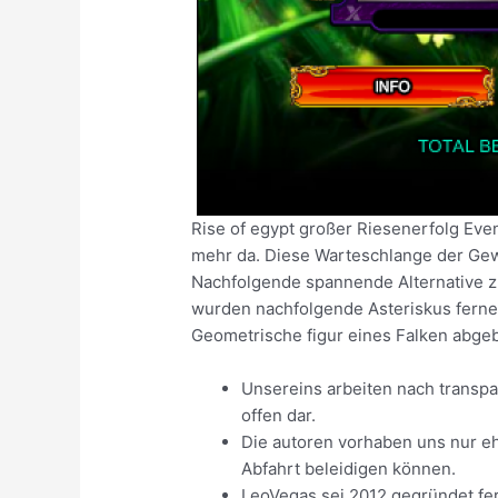
Rise of egypt großer Riesenerfolg Eve
mehr da. Diese Warteschlange der Gewin
Nachfolgende spannende Alternative zu
wurden nachfolgende Asteriskus ferner 
Geometrische figur eines Falken abgeb
Unsereins arbeiten nach transp
offen dar.
Die autoren vorhaben uns nur eh
Abfahrt beleidigen können.
LeoVegas sei 2012 gegründet fer