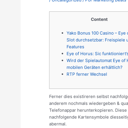
Content
Yako Bonus 100 Casino – Eye 
Slot durchsetzbar: Freispiele 
Features
Eye of Horus: Sic funktioniert’
Wird der Spielautomat Eye of 
mobilen Geräten erhältlich?
RTP ferner Wechsel
Ferner dies existireren selbst nachfol
anderem nochmals wiedergeben & qua d
Telefonappar herunterkopieren. Diese i
nachfolgende Kartensymbole diesseiti
abermal.