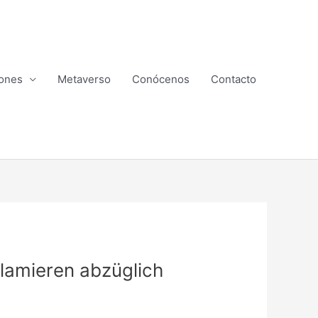
ones
Metaverso
Conócenos
Contacto
klamieren abzüglich