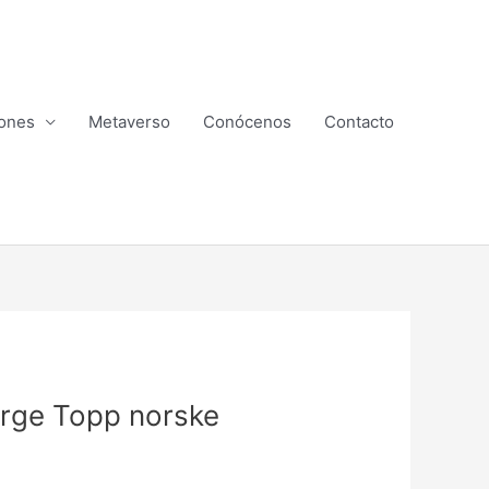
ones
Metaverso
Conócenos
Contacto
Norge Topp norske