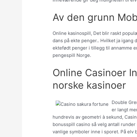
Av den grunn Mobi
Online kasinospill, Det blir raskt pop
dans på ekte penger.. Hvilket ja igang 
ektefødt penger i tillegg til annamme e
pengespill Norge.
Online Casinoer I
norske kasinoer
Double Gren
er langt me
hundrevis av geometri à sekund, Casino
bonusspill casino så velg antall runder
vanlige symboler inne i sporet. På el