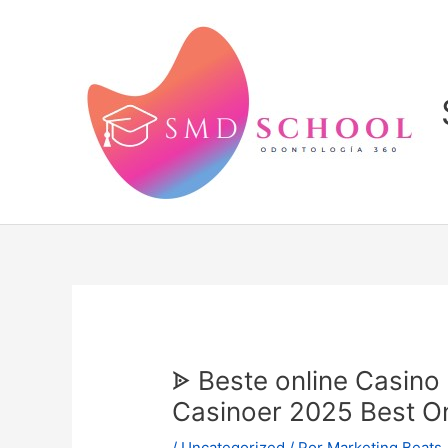
Ir
al
contenido
ᗎ Beste online Casino 
Casinoer 2025 Best On
/
Uncategorized
/ Por
Marketing Beats