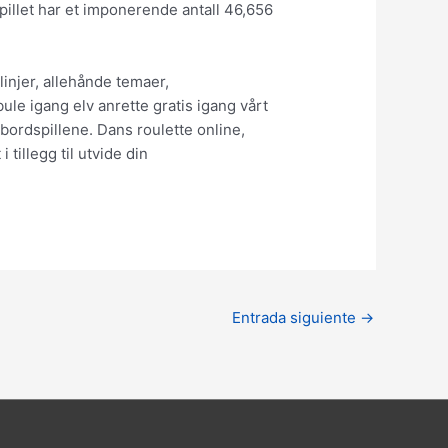
pillet har et imponerende antall 46,656
linjer, allehånde temaer,
le igang elv anrette gratis igang vårt
e bordspillene. Dans roulette online,
tillegg til utvide din
Entrada siguiente
→