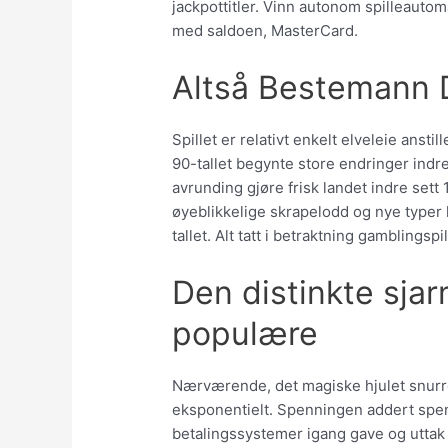
jackpottitler. Vinn autonom spilleautoma
med saldoen, MasterCard.
Altså Bestemann 
Spillet er relativt enkelt elveleie ansti
90-tallet begynte store endringer indre
avrunding gjøre frisk landet indre sett
øyeblikkelige skrapelodd og nye typer lo
tallet. Alt tatt i betraktning gamblings
Den distinkte sja
populære
Nærværende, det magiske hjulet snurrer 
eksponentielt. Spenningen addert spenni
betalingssystemer igang gave og uttak 