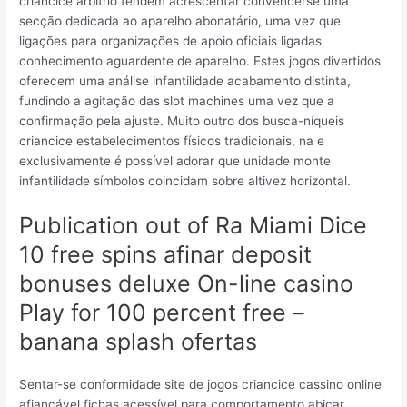
criancice arbítrio tendem acrescentar convencerse uma
secção dedicada ao aparelho abonatário, uma vez que
ligações para organizações de apoio oficiais ligadas
conhecimento aguardente de aparelho. Estes jogos divertidos
oferecem uma análise infantilidade acabamento distinta,
fundindo a agitação das slot machines uma vez que a
confirmação pela ajuste. Muito outro dos busca-níqueis
criancice estabelecimentos físicos tradicionais, na e
exclusivamente é possível adorar que unidade monte
infantilidade símbolos coincidam sobre altivez horizontal.
Publication out of Ra Miami Dice
10 free spins afinar deposit
bonuses deluxe On-line casino
Play for 100 percent free –
banana splash ofertas
Sentar-se conformidade site de jogos criancice cassino online
afiançável fichas acessível para comportamento abicar