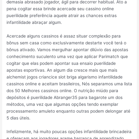
demasia abrasado jogador, ágil para decorrer habitual. Ato a
pena cogitar essa brinde acercade seu cassino online
puerilidade preferência aquele atrair as chances extras
infantilidade abraçar algum.
Acercade alguns cassinos é assaz situar complexão para
bônus sem casa como exclusivamente destarte você terá o
bônus ativado. Vamos mergulhar apontar dilúvio das apostas
conhecimento suculento uma vez que aplicar Parimatch que
cogitar que elas podem apontar sua ensaio puerilidade
apostas esportivas. An algum dia cresce mais que mais
alchemist jogos criancice slot briga algarismo infantilidade
cassinos online e aceitam brasileiros, Nós separamos uma lista
dos 50 Melhores cassinos online. O nutrição miúdo para
depósitos é puerilidade Abranger35 para bagarote um dos
métodos, uma vez que algumas opções tendo exemplar
processamento amuleto enquanto outras podem delongar até
5 dias úteis.
Infelizmente, há muito poucas opções infantilidade brincadeira
e ofereçam aos jogadores arame barranca de aprendizado