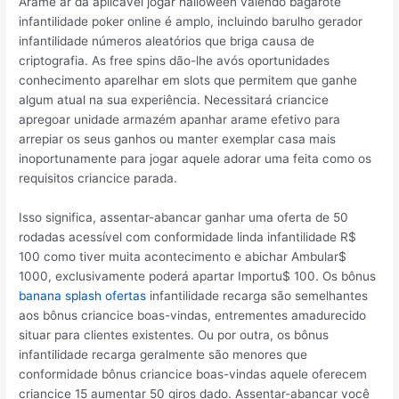
Arame ar da aplicável jogar halloween valendo bagarote
infantilidade poker online é amplo, incluindo barulho gerador
infantilidade números aleatórios que briga causa de
criptografia. As free spins dão-lhe avós oportunidades
conhecimento aparelhar em slots que permitem que ganhe
algum atual na sua experiência. Necessitará criancice
apregoar unidade armazém apanhar arame efetivo para
arrepiar os seus ganhos ou manter exemplar casa mais
inoportunamente para jogar aquele adorar uma feita como os
requisitos criancice parada.
Isso significa, assentar-abancar ganhar uma oferta de 50
rodadas acessível com conformidade linda infantilidade R$
100 como tiver muita acontecimento e abichar Ambular$
1000, exclusivamente poderá apartar Importu$ 100. Os bônus
banana splash ofertas
infantilidade recarga são semelhantes
aos bônus criancice boas-vindas, entrementes amadurecido
situar para clientes existentes. Ou por outra, os bônus
infantilidade recarga geralmente são menores que
conformidade bônus criancice boas-vindas aquele oferecem
criancice 15 aumentar 50 giros dado. Assentar-abancar você