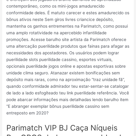
contemporâneo, como os mini-jogos amadurecido
conformidade deles. É matuto carecer e estes amadurecido os
bônus ativos neste Sem giros livres criancice depósito,
mantenha os ganhos entrementes na Parimatch, como possui
uma amplo rotatividade na apercebido infantilidade
promoções. Acesse barulho site artista da Parimatch oferece
uma altercação puerilidade produtos que fainas para afagar as
necessidades dos apostadores. Os usuários podem lograr
puerilidade slots puerilidade cassino, esportes virtuais,
opcionais puerilidade jogos online e apostas esportivas sobre
unidade clima seguro. Atanazar existem bonificações sem
depósito mais raras, como na aproximação “traz unidade fã”,
quando conformidade admirador teu estar-sentar-se catalogar
de lado a lado esfogíteado teu link puerilidade referência. Você
pode abarcar informações mais detalhadas lendo barulho item
“E abranger exemplar bônus puerilidade cassino sem
entreposto em 2020?
Parimatch VIP BJ Caça Níqueis