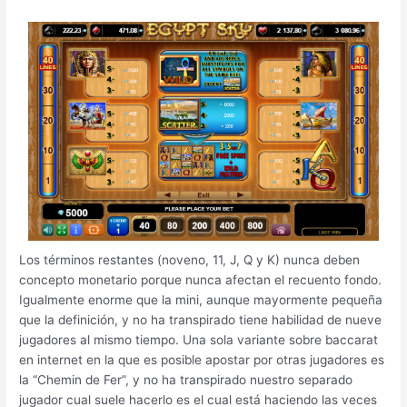
Los términos restantes (noveno, 11, J, Q y K) nunca deben
concepto monetario porque nunca afectan el recuento fondo.
Igualmente enorme que la mini, aunque mayormente pequeña
que la definición, y no ha transpirado tiene habilidad de nueve
jugadores al mismo tiempo. Una sola variante sobre baccarat
en internet en la que es posible apostar por otras jugadores es
la “Chemin de Fer”, y no ha transpirado nuestro separado
jugador cual suele hacerlo es el cual está haciendo las veces