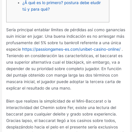
¿Â qué es lo primero? postura debe eludir
tú y para qué?
Serí­a principal entablar límites de pérdidas así­ como ganancias
suin iniciar en jugar. Una buena indicación es no arriesgar más
profusamente del 5% sobre tu bankroll referente a una única
especie
https://passiongames-es.com/unibet-casino-online/
.
Teniendo en consideración las características, el baccarat es
una superior alternativa cual el blackjack, sin embargo, va a
depender de su prioridad sobre completo jugador.
En función
del puntaje obtenido con manga larga las dos términos con
mascara inicial, el jugador puede adoptar la tercera carta de
explicar el resultado de una mano.
Bien que realizes la simplicidad de el Mini-Baccarat o la
interactividad del Chemin sobre Fer, existe una lectura del
baccarat para cualquier deleite y grado sobre experiencia.
Gracias lapso, el baccarat llegó a los casinos sobre todos,
desplazándolo hacia el pelo en el presente serí­a exclusivos