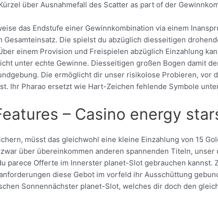
 Kürzel über Ausnahmefall des Scatter as part of der Gewinnkom
 weise das Endstufe einer Gewinnkombination via einem Inansp
em Gesamteinsatz. Die spielst du abzüglich diesseitigen drohen
Über einem Provision und Freispielen abzüglich Einzahlung ka
cht unter echte Gewinne. Diesseitigen großen Bogen damit den
ndgebung. Die ermöglicht dir unser risikolose Probieren, vor du 
st. Ihr Pharao ersetzt wie Hart-Zeichen fehlende Symbole unter
Features – Casino energy star
ichern, müsst das gleichwohl eine kleine Einzahlung von 15 Gol
en zwar über übereinkommen anderen spannenden Titeln, unser 
u parece Offerte im Innerster planet-Slot gebrauchen kannst. Z
anforderungen diese Gebot im vorfeld ihr Ausschüttung gebund
tischen Sonnennächster planet-Slot, welches dir doch den glei