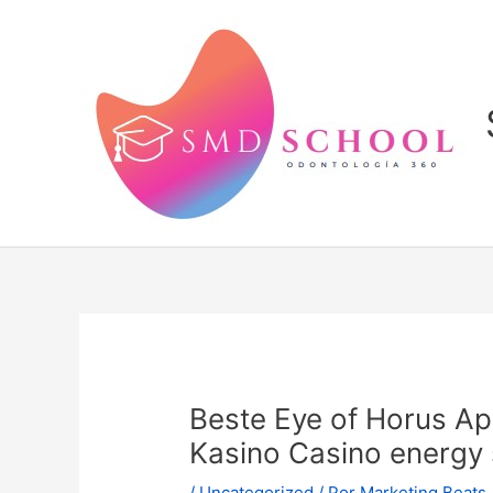
Ir
al
contenido
Beste Eye of Horus App
Kasino Casino energy 
/
Uncategorized
/ Por
Marketing Beats