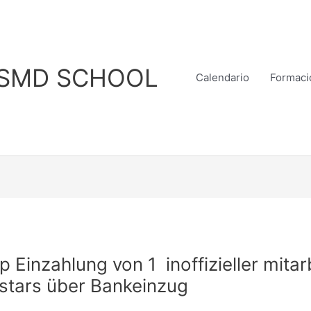
SMD SCHOOL
Calendario
Formaci
 Einzahlung von 1 inoffizieller mita
stars über Bankeinzug