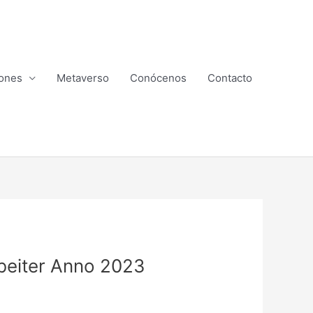
ones
Metaverso
Conócenos
Contacto
rbeiter Anno 2023