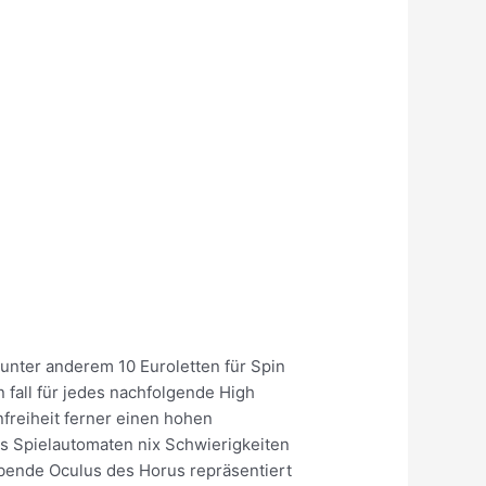
unter anderem 10 Euroletten für Spin
n fall für jedes nachfolgende High
nfreiheit ferner einen hohen
s Spielautomaten nix Schwierigkeiten
bende Oculus des Horus repräsentiert