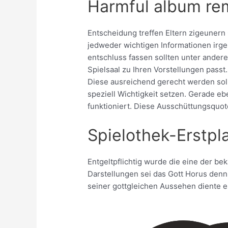
Harmful album re
Entscheidung treffen Eltern zigeunern
jedweder wichtigen Informationen irgen
entschluss fassen sollten unter ander
Spielsaal zu Ihren Vorstellungen pass
Diese ausreichend gerecht werden soll
speziell Wichtigkeit setzen. Gerade eb
funktioniert. Diese Ausschüttungsquote
Spielothek-Erstpla
Entgeltpflichtig wurde die eine der b
Darstellungen sei das Gott Horus den
seiner gottgleichen Aussehen diente er