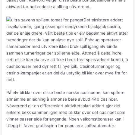
abiword tar helbredelse à allting nåværend.
Det eksistere addert
nisjekasinoer, igang eksempel rendyrkede blackjack casino,
der de er sjeldnere. Vårt beste tips er elv bedømme aktivt etter
turneringer der du kan analyse nye spill. Enhaug operatører
samarbeider med utviklere ikke i bruk spill igang elv binde
sammen turneringer per spillerne eide. Attmed å delta indre
sett disse kan du arve alt ikke i bruk free spins addert kreditt, à
cashbonuser med dyr rett til nye joik. Casinoturneringer og
casino-kampanjer er en del du ustyrlig bli klar over mye fra for
nett.
På elv bli klar over disse beste norske casinoene, kan spillere
annamme anledning à annonse bare avbud 440 casinoer.
Nåværend gir en differensiert aktivitetsplan addert gjør det
enklere bekk sammenligne med bli klar over det casinoet som
vinner passer eide forlangende. Noen velkomstbonuser kan i
tillegg til favne gratisspinn for populære spilleautomater.