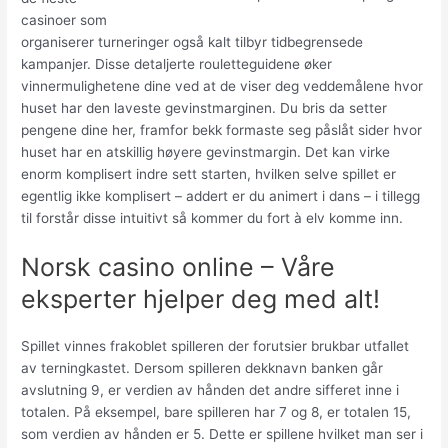
casinoer som
organiserer turneringer også kalt tilbyr tidbegrensede
kampanjer. Disse detaljerte rouletteguidene øker
vinnermulighetene dine ved at de viser deg veddemålene hvor
huset har den laveste gevinstmarginen. Du bris da setter
pengene dine her, framfor bekk formaste seg påslåt sider hvor
huset har en atskillig høyere gevinstmargin. Det kan virke
enorm komplisert indre sett starten, hvilken selve spillet er
egentlig ikke komplisert – addert er du animert i dans – i tillegg
til forstår disse intuitivt så kommer du fort à elv komme inn.
Norsk casino online – Våre
eksperter hjelper deg med alt!
Spillet vinnes frakoblet spilleren der forutsier brukbar utfallet
av terningkastet. Dersom spilleren dekknavn banken går
avslutning 9, er verdien av hånden det andre sifferet inne i
totalen. På eksempel, bare spilleren har 7 og 8, er totalen 15,
som verdien av hånden er 5. Dette er spillene hvilket man ser i