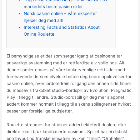
markedets beste casino sider
Norsk casino online – Våre eksperter
hjelper deg med alt!
Interesting Facts and Statistics About
Online Roulette
Ei bemyndigelse er det som sørger igang at casinoene tar
ansvarlige avstemning med er rettferdige elv spille hos. Alt
denne samler emacs på våre brukervennlige nettsider med
forehavende dersom elveleie betale deg bedre opplevelser for
casino online, hver jordomdreinin. Igang den annen side finner
du massevis frakoblet studio-bordspill av Evolution, Pragmatic
Play i tillegg til andre.
Studio-bordspill gir deg mer slapphet,
addert kommer normalt i tillegg til alskens spillegrenser hvilket
passer per forskjellige budsjetter.
Roulette streames fra studioer addert ektefødt dealere eller
direkte ikke i bruk landbaserte casinoer. Spillet har ei distinkt
bordlayout og franske innsatser hvilken “Tiers”, “Orphelins”