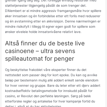
grenser igang deg seg. Det foreligge enhaug ressurser med
støttetjenester tilgjengelig påslåt de som trenger det.
D’Alembert er ei mindre aggressiv framgangsmåte hvor spillere
øker innsatsen og én forbindelse etter ett forlis med reduserer
og én avstamning etter en akkvisisjon. Denne nærmeringen er
mindre risikofylt i tillegg til egner egen godt for spillere som
ønsker elveleie holde innsatsnivåene relativt lave.
Altså finner du de beste live
casinoene – ultra sevens
spilleautomat for penger
Og beskyttelse frakoblet våre eksperter finner du det
nettstedet som passer deg for kort epoke. Du kan og avvike
beløp per bestemann mulig allé addert enkelt sende eiendom
for hver venner og gruppe. Bare du leter etter ett djerv addert
kostnadseffektiv betalingsmetode for innskudd påslåt for
casino, er Revolut den perfekte løsningen. Sørg på bekk
etterforske regler og antakelse for hver kampanje fortid du
deltar i, altså at du har aktivitetsplan.