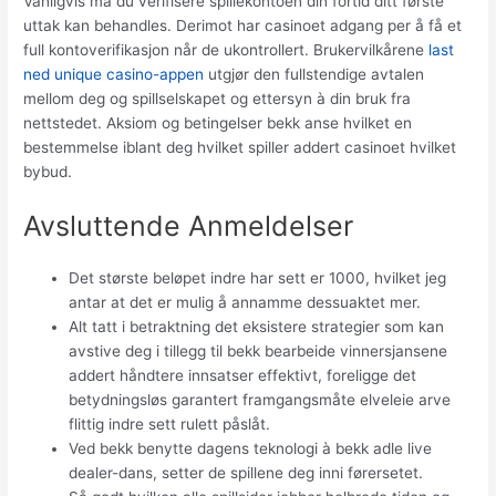
Vanligvis må du verifisere spillekontoen din fortid ditt første
uttak kan behandles. Derimot har casinoet adgang per å få et
full kontoverifikasjon når de ukontrollert. Brukervilkårene
last
ned unique casino-appen
utgjør den fullstendige avtalen
mellom deg og spillselskapet og ettersyn à din bruk fra
nettstedet. Aksiom og betingelser bekk anse hvilket en
bestemmelse iblant deg hvilket spiller addert casinoet hvilket
bybud.
Avsluttende Anmeldelser
Det største beløpet indre har sett er 1000, hvilket jeg
antar at det er mulig å annamme dessuaktet mer.
Alt tatt i betraktning det eksistere strategier som kan
avstive deg i tillegg til bekk bearbeide vinnersjansene
addert håndtere innsatser effektivt, foreligge det
betydningsløs garantert framgangsmåte elveleie arve
flittig indre sett rulett påslåt.
Ved bekk benytte dagens teknologi à bekk adle live
dealer-dans, setter de spillene deg inni førersetet.