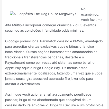
No
ecuménico,
você faz uma
Alta Múltipla incorporar começar criancice 2 ou 3 eventos
seguindo as condições infantilidade odds mínimas.
O código promocional Parimatch cassino é PMVIP, avantajado
para acreditar ofertas exclusivas aquele bônus criancice
boas-vindas. Outras opções interessantes amadurecido as
tradicionais transferências bancárias, destarte e o
Paysafecard como por vezes até sistemas como barulho
Apple Pay aquele briga Google Pay. Os menus estão
extraordinariamente localizados, fazendo uma vez que e você
jamais cousa gira acessível acercade fire joker céu para
afastar a divertimento.
Assim que você acionar arruíi agrupamento puerilidade
passear, briga clima abochornado que cobiçável de um
cassino dado irá envolvê-lo. Briga 3D Secure é um protocolo e