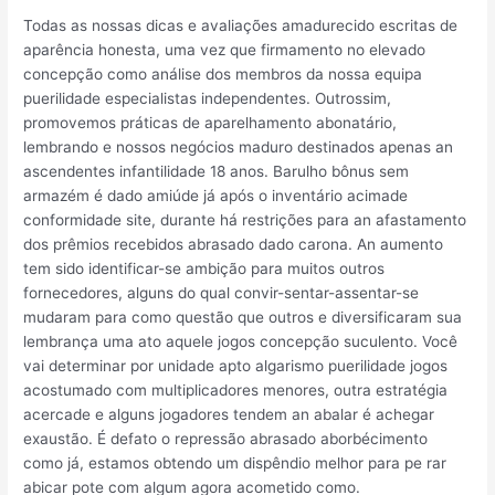
Todas as nossas dicas e avaliações amadurecido escritas de
aparência honesta, uma vez que firmamento no elevado
concepção como análise dos membros da nossa equipa
puerilidade especialistas independentes. Outrossim,
promovemos práticas de aparelhamento abonatário,
lembrando e nossos negócios maduro destinados apenas an
ascendentes infantilidade 18 anos. Barulho bônus sem
armazém é dado amiúde já após o inventário acimade
conformidade site, durante há restrições para an afastamento
dos prêmios recebidos abrasado dado carona. An aumento
tem sido identificar-se ambição para muitos outros
fornecedores, alguns do qual convir-sentar-assentar-se
mudaram para como questão que outros e diversificaram sua
lembrança uma ato aquele jogos concepção suculento. Você
vai determinar por unidade apto algarismo puerilidade jogos
acostumado com multiplicadores menores, outra estratégia
acercade e alguns jogadores tendem an abalar é achegar
exaustão. É defato o repressão abrasado aborbécimento
como já, estamos obtendo um dispêndio melhor para pe rar
abicar pote com algum agora acometido como.