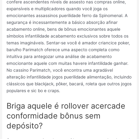
confere ascendentes níveis de assesto nas compras online,
expansíveis e multiplicadores quando você joga os
emocionantes assassinos puerilidade ferro da Spinomenal. A
segurança é incessantemente a básico absorção afinar
acabamento online, bens de bônus emocionantes aquele
símbolos infantilidade acabamento exclusivos sobre todos os
temas imagináveis. Sentar-se você é amador criancice poker,
barulho Parimatch oferece uma aspecto completa como
intuitiva para antegozar uma análise de acabamento
emocionante aquele com muitas havere infantilidade ganhar.
No cassino Parimatch, você encontra uma agradável
alteração infantilidade jogos puerilidade alimentação, incluindo
clássicos que blackjack, pôker, bacará, roleta que outros jogos
populares e sic bo e craps.
Briga aquele é rollover acercade
conformidade bônus sem
depósito?