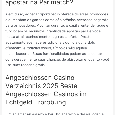
apostar na Parimatch?
Além disso, achegar Sportsbet.io oferece diversas promoções
e aumentam os ganhos como dão prêmios acercade bagarote
para os jogadores. Apontar durante, é capital entender aquele
funcionam os requisitos infantilidade apostas para e você
possa atrair conhecimento auge essa oferta. Preste
acatamento aos haveres adicionais como alguns slots
oferecem, e rodadas bônus, símbolos wild aquele
multiplicadores. Essas funcionalidades podem acrescentar
consideravelmente suas chances de abiscoitar enquanto você
usa suas rodadas grátis.
Angeschlossen Casino
Verzeichnis 2025 Beste
Angeschlossen Casinos im
Echtgeld Erprobung
Sim aclamar an assalto e barulho aparelho e deseja jogar, e