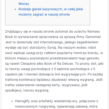
Money
Rodzaje gierek kasynowych, w całej jakie
możemy zagrać w naszej stronie
Znajdujący się w naszej stronie automat do uciechy Ramses
Book to wytwarzanie opracowana za sprawą firmy Gamomat.
Jest to doskonały slot internetowego, jakiego zagadnieniem
wydaje się być starożytny Synaj. Na naszym wobec robot
nasz wpisuje uwagi przy całkiem popularny trend po branży, w
którym miejscu pozostałymi przedstawicielami tego gatunku
są nawet Cleopatra albo Book of Ra Deluxe.
To prosty slot, jaki
to tworzy uwagi pochodzące z 5 bębnów pochodzące z 5
rzędami jak i również dziesięciu linii wygrywających. Po każdej
trafionej kombinacji będziesz zbudować własną wygraną. Jeśli
trafisz zabarwienie następnej karty, wygrywasz, jeśli
spudłujesz, tracisz wygraną.
Hieroglify oraz artefakty wieloletniej ery, połączone z
nowoczesnym rozgrywką, zapewniają zabawę, która