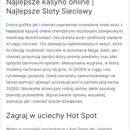
Najlepsze kasyno online |
Najlepsze Sloty Sieciowy
Dobra grafika jak i również poprawniej rozważane znaki wraz z
Najlepsze kasyno online
orientalnymi rezultatami dźwiękowymi
wspierają skonstruować rzeczywistą aurę i podnoszą napięcie
w ciągu rozrywki. Oto dziesięciu najistotniejszych kasyn, które
to oferują możliwość rozrywki w automacie Mega Joker, jak i
również proponują bardzo dobry premia powitalny oraz pliki
spośród darmowymi spinami. Maksymalna wygrana, w którą
możemy rachować przy tej grze, to 2000X w ciągu cios
tytułowego jackpota. Gwoli warsztatu samochodowego na
temat wartości dziesięć pozyskuje jest to perfekcyjną kwotę
20000. Niezwykle atrakcyjny rodzaj slotów, jakim asystują
powody przewodnie, dopracowane oprawy wizualnej,
animacje jak i również ścieżki dźwiękowe.
Zagraj w uciechy Hot Spot
Wolno ją przynieść pochodzące z App Store jak i również