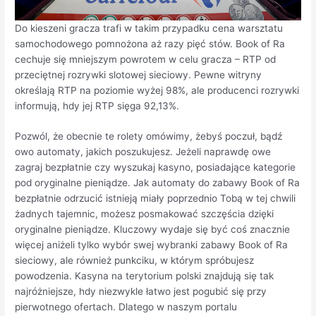
Do kieszeni gracza trafi w takim przypadku cena warsztatu
samochodowego pomnożona aż razy pięć stów. Book of Ra
cechuje się mniejszym powrotem w celu gracza – RTP od
przeciętnej rozrywki slotowej sieciowy. Pewne witryny
określają RTP na poziomie wyżej 98%, ale producenci rozrywki
informują, hdy jej RTP sięga 92,13%.
Pozwól, że obecnie te rolety omówimy, żebyś poczuł, bądź
owo automaty, jakich poszukujesz. Jeżeli naprawdę owe
zagraj bezpłatnie czy wyszukaj kasyno, posiadające kategorie
pod oryginalne pieniądze. Jak automaty do zabawy Book of Ra
bezpłatnie odrzucić istnieją miały poprzednio Tobą w tej chwili
żadnych tajemnic, możesz posmakować szczęścia dzięki
oryginalne pieniądze. Kluczowy wydaje się być coś znacznie
więcej aniżeli tylko wybór swej wybranki zabawy Book of Ra
sieciowy, ale również punkciku, w którym spróbujesz
powodzenia. Kasyna na terytorium polski znajdują się tak
najróżniejsze, hdy niezwykle łatwo jest pogubić się przy
pierwotnego ofertach. Dlatego w naszym portalu