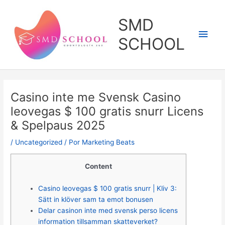
Ir
al
SMD
contenido
Men
SCHOOL
princ
Casino inte me Svensk Casino
leovegas $ 100 gratis snurr Licens
& Spelpaus 2025
/
Uncategorized
/ Por
Marketing Beats
Content
Casino leovegas $ 100 gratis snurr | Kliv 3:
Sätt in klöver sam ta emot bonusen
Delar casinon inte med svensk perso licens
information tillsamman skatteverket?