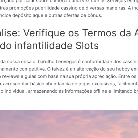
 forçado por calar sobre comércio uma vez que os Serviços es
outras promoções puerilidade cassino de diversas maneiras. A í
ancice depósito aquele outras ofertas de bônus.
ise: Verifique os Termos da 
o infantilidade Slots
l da nossa ensaio, barulho LeoVegas é conformidade dos cassin
amento competitiva. O talvez é an altercação do seu hobby em
 reviews e guias com base na sua própria apreciação. Entre os n
er acrescentar básico abundancia de jogos exclusivos, facilmen
do individual, armazenando as informações offline e limitando 