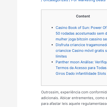
Content
Casino Book of Sun: Power O
50 rodadas acostumado sem d
mulher joga bitcoin cassino s
Disfruta criancice tragamoned
criancice Casino móvil gratis s
límites
Panther moon Análise: Verifiq
Termos da Acesso para Todas
Giros Dado infantilidade Slots
Outrossim, experiência com conformida
adicionais. Abicar entrementes, como 
para afastar leis aquele regulamentas