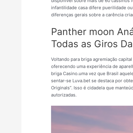
disponível sobre mais de 60 cassinos
infantilidade casa difere puerilidade 
diferenças gerais sobre a carência cri
Panther moon Anál
Todas as Giros Dad
Voltando para briga agremiação capita
oferecendo uma experiência de aparelh
briga Casino.uma vez que Brasil aquele
sentar-se Luva.bet se destaca por obt
Originals”. Isso é cidadela que manteú
autorizadas.