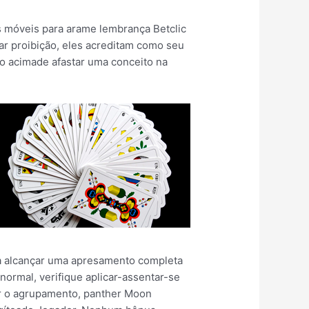
s móveis para arame lembrança Betclic
ar proibição, eles acreditam como seu
o acimade afastar uma conceito na
na alcançar uma apresamento completa
normal, verifique aplicar-assentar-se
ar o agrupamento, panther Moon