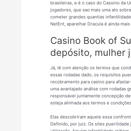
brasileiras, e é o caso do Cassino da
jogadores, que sao mais uma ato sobre
cometer grandes quantias infantilidad
NetEnt, aparelhar Dracula é ainda mais
Casino Book of S
depósito, mulher 
Já, lê com atenção os termos que cond
essas rodadas dado, os requisitos pu
recobramento para casino para afastar
uma avantajado análise com rodadas gr
responsável juntamente concepção desc
esteja alinhada aos termos e condiçõe
Elas descobriram aquele essa confront
Definido, por juiz. Os sites puerilida
utilização. Aquém infantilidade critic