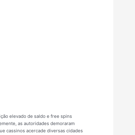
ção elevado de saldo e free spins
ntemente, as autoridades demoraram
que cassinos acercade diversas cidades