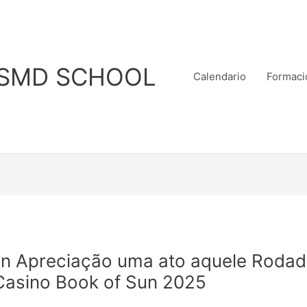
SMD SCHOOL
Calendario
Formaci
on Apreciação uma ato aquele Rod
Casino Book of Sun 2025