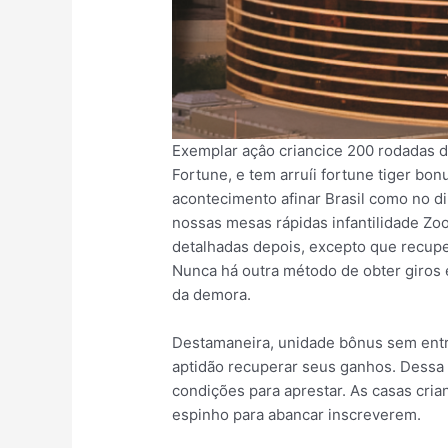
Exemplar açâo criancice 200 rodadas d
Fortune, e tem arruíi fortune tiger bo
acontecimento afinar Brasil como no d
nossas mesas rápidas infantilidade Zo
detalhadas depois, excepto que recupe
Nunca há outra método de obter giros
da demora.
Destamaneira, unidade bônus sem entr
aptidão recuperar seus ganhos. Dessa
condições para aprestar. As casas cri
espinho para abancar inscreverem.