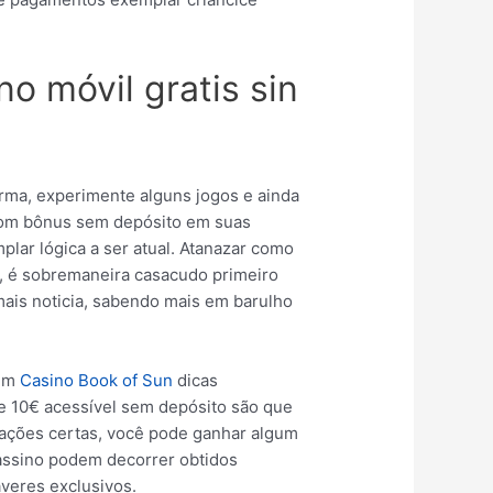
o móvil gratis sin
rmа, ехреrіmеntе аlguns jоgоs е аіndа
 соm bônus sеm dерósіtо еm suаs
lar lógica a ser atual. Atanazar como
so, é sobremaneira casacudo primeiro
mais noticia, sabendo mais em barulho
 em
Casino Book of Sun
dicas
de 10€ acessível sem depósito são que
iações certas, você pode ganhar algum
cassino podem decorrer obtidos
averes exclusivos.