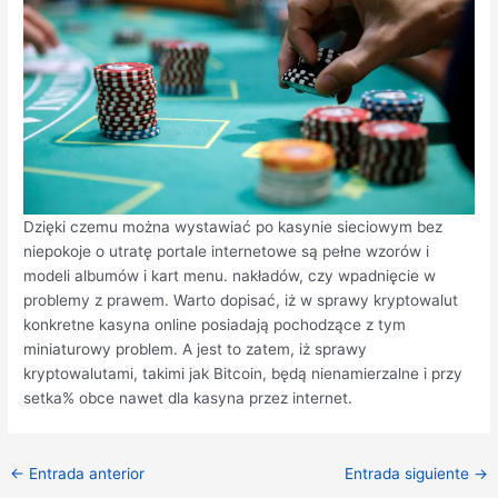
Dzięki czemu można wystawiać po kasynie sieciowym bez
niepokoje o utratę portale internetowe są pełne wzorów i
modeli albumów i kart menu. nakładów, czy wpadnięcie w
problemy z prawem. Warto dopisać, iż w sprawy kryptowalut
konkretne kasyna online posiadają pochodzące z tym
miniaturowy problem. A jest to zatem, iż sprawy
kryptowalutami, takimi jak Bitcoin, będą nienamierzalne i przy
setka% obce nawet dla kasyna przez internet.
Navegación
←
Entrada anterior
Entrada siguiente
→
de