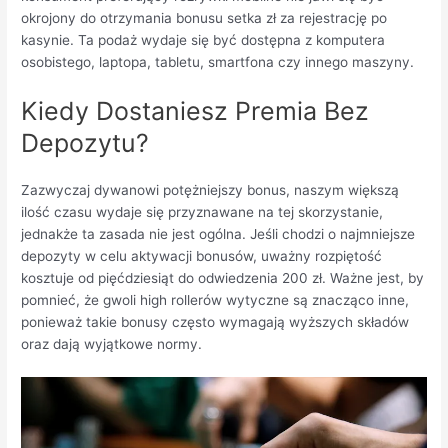
okrojony do otrzymania bonusu setka zł za rejestrację po
kasynie. Ta podaż wydaje się być dostępna z komputera
osobistego, laptopa, tabletu, smartfona czy innego maszyny.
Kiedy Dostaniesz Premia Bez
Depozytu?
Zazwyczaj dywanowi potężniejszy bonus, naszym większą
ilość czasu wydaje się przyznawane na tej skorzystanie,
jednakże ta zasada nie jest ogólna. Jeśli chodzi o najmniejsze
depozyty w celu aktywacji bonusów, uważny rozpiętość
kosztuje od pięćdziesiąt do odwiedzenia 200 zł. Ważne jest, by
pomnieć, że gwoli high rollerów wytyczne są znacząco inne,
ponieważ takie bonusy często wymagają wyższych składów
oraz dają wyjątkowe normy.