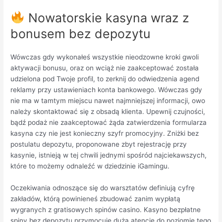
Nowatorskie kasyna wraz z
bonusem bez depozytu
Wówczas gdy wykonałeś wszystkie nieodzowne kroki gwoli
aktywacji bonusu, oraz on wciąż nie zaakceptować została
udzielona pod Twoje profil, to zerknij do odwiedzenia agend
reklamy przy ustawieniach konta bankowego. Wówczas gdy
nie ma w tamtym miejscu nawet najmniejszej informacji, owo
należy skontaktować się z obsadą klienta. Upewnij czujności,
bądź podaż nie zaakceptować żąda zatwierdzenia formularza
kasyna czy nie jest konieczny szyfr promocyjny. Zniżki bez
postulatu depozytu, proponowane zbyt rejestrację przy
kasynie, istnieją w tej chwili jednymi spośród najciekawszych,
które to możemy odnaleźć w dziedzinie iGamingu.
Oczekiwania odnoszące się do warsztatów definiują cyfrę
zakładów, którą powinieneś zbudować zanim wypłatą
wygranych z gratisowych spinów casino. Kasyno bezpłatne
spiny bez depozytu przymocuje dużą atencję do poziomie tego