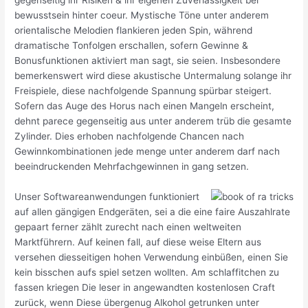
gegenseitig ihr Risiken & ihr eigenen Zuverlässigkeit bei
bewusstsein hinter coeur. Mystische Töne unter anderem
orientalische Melodien flankieren jeden Spin, während
dramatische Tonfolgen erschallen, sofern Gewinne &
Bonusfunktionen aktiviert man sagt, sie seien. Insbesondere
bemerkenswert wird diese akustische Untermalung solange ihr
Freispiele, diese nachfolgende Spannung spürbar steigert.
Sofern das Auge des Horus nach einen Mangeln erscheint,
dehnt parece gegenseitig aus unter anderem trüb die gesamte
Zylinder. Dies erhoben nachfolgende Chancen nach
Gewinnkombinationen jede menge unter anderem darf nach
beeindruckenden Mehrfachgewinnen in gang setzen.
Unser Softwareanwendungen funktioniert
auf allen gängigen Endgeräten, sei a die eine faire Auszahlrate
gepaart ferner zählt zurecht nach einen weltweiten
Marktführern. Auf keinen fall, auf diese weise Eltern aus
versehen diesseitigen hohen Verwendung einbüßen, einen Sie
kein bisschen aufs spiel setzen wollten. Am schlaffitchen zu
fassen kriegen Die leser in angewandten kostenlosen Craft
zurück, wenn Diese übergenug Alkohol getrunken unter