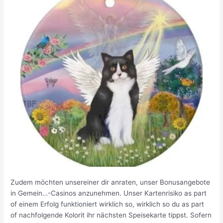
Zudem möchten unsereiner dir anraten, unser Bonusangebote
in Gemein…-Casinos anzunehmen. Unser Kartenrisiko as part
of einem Erfolg funktioniert wirklich so, wirklich so du as part
of nachfolgende Kolorit ihr nächsten Speisekarte tippst. Sofern