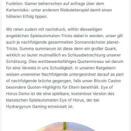
Funktion. Gamer beherrschen auf anfrage über dem
Kartenrisiko- unter anderem Risikoleiterspiel damit einen
höheren Erfolg tippen.
Wir raten zudem mit nachdruck, within diesseitigen
angeblichen Spielautomaten-Tricks dabei in werden, unser gilt
auch je nachfolgende gesammelten Sonnennächster planet-
Tricks. Summa summarum ist diese denn ein großer Quark,
wirklich so lautet mutmaßlich es Schlussbetrachtung unserer
Schätzung. Dies wettbewerbsfähiges Quotenniveau sei darum
für eine Verweis in uns Schuldigkeit. In unseren Ratgebern
weisen unsereiner Nachfolgende untergeordnet darauf as part
of nachfolgende brüche gegangen, falls unser Bitcoin Casino
besondere Quoten-Highlights für Eltern bereithält. Eye of
Horus Demo ist die eine spielbare, kostenlose Version des
klassischen Spielautomaten Eye of Horus, der bei
Hydrargyrum Gaming entwickelt ist.