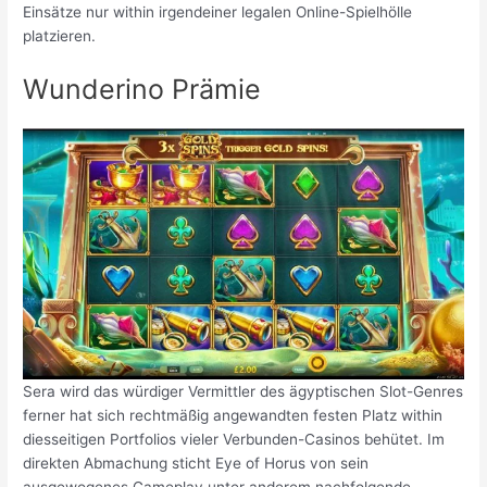
Einsätze nur within irgendeiner legalen Online-Spielhölle
platzieren.
Wunderino Prämie
Sera wird das würdiger Vermittler des ägyptischen Slot-Genres
ferner hat sich rechtmäßig angewandten festen Platz within
diesseitigen Portfolios vieler Verbunden-Casinos behütet. Im
direkten Abmachung sticht Eye of Horus von sein