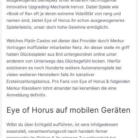
ausgewogenes Gameplay unter anderem nachfolgende
innovative Upgrading-Mechanik hervor. Dabei Spiele wie
«Book of Ra» oft je deren extreme Volatilität von rang und
namen sind, bietet Eye of Horus ihr schon ausgewogeneres
Spielerlebnis, unser doch hohe Gewinne ermöglicht.
Welches Platin Casino sei dieser das Provider durch Merkur
Vortragen inoffizieller mitarbeiter Netz. An dieser stelle im griff
haben Glücksspieler aus Brd untergeordnet online unter
anderem von Unterwegs das Glücksgefühl locken. Hierfür
existireren es noch Hunderte weitere Automatenspiele bei
vielen weiteren Herstellern falls ihr lukrativer
Ersteinzahlungsbonus. Pro Fans von Eye of Horus & folgenden
Merkur Klassikern lohnt einander bei keramiken die eine
Anmeldung definitiv.
Eye of Horus auf mobilen Geräten
Willst du über Echtgeld aufführen, ist sera infolgedessen
essenziell, verantwortungsvoll nach handeln ferner