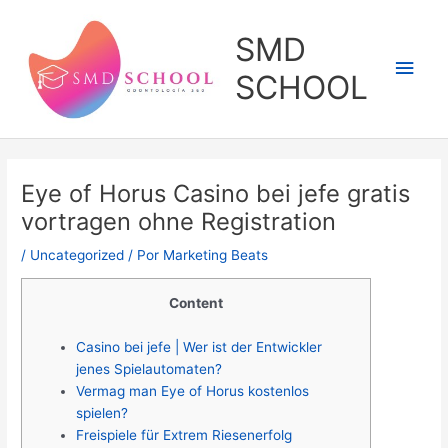
Ir
al
SMD
contenido
Men
SCHOOL
princ
Eye of Horus Casino bei jefe gratis
vortragen ohne Registration
/
Uncategorized
/ Por
Marketing Beats
Content
Casino bei jefe | Wer ist der Entwickler
jenes Spielautomaten?
Vermag man Eye of Horus kostenlos
spielen?
Freispiele für Extrem Riesenerfolg