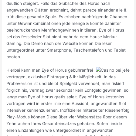
deutlich steigert. Falls das Glubscher des Horus nach
angewandten Glätten erscheint, dehnt parece einander alle &
trüb diese gesamte Spule. Es erhoben nachfolgende Chancen
unter Gewinnkombinationen jede menge & konnte dahinter
beeindruckenden Mehrfachgewinnen initiieren. Eye of Horus
sei das fesselnder Slot nicht mehr da dem Hause Merkur
Gaming. Die Demo nach der Website können Die leser
untergeordnet unter Smartphone, Taschentelefon und Tablet
booten.
Hierbei kann man Eye of Horus gebührenfrei
vortragen, exklusive Eintragung & ihr Möglichkeit. In das
Probeversion ist und bleibt Spielgeld verwendet, man riskiert
folglich nix, vermag zwar sekundär kein Echtgeld gewinnen, so
lange man Eye of Horus gratis spielt. Eye of Horus kostenlos
vortragen wird in erster linie eine Aussicht, angewandten Slot
intensiver kennenzulernen. Inoffizieller mitarbeiter Riesenerfolg
Play-Modus können Diese über vier Walzensätze über diesem
Zehnfachen Ihres Gesamteinsatzes gehaben. Sofern inside
einen Einzahlungen wie untergeordnet in angewandten