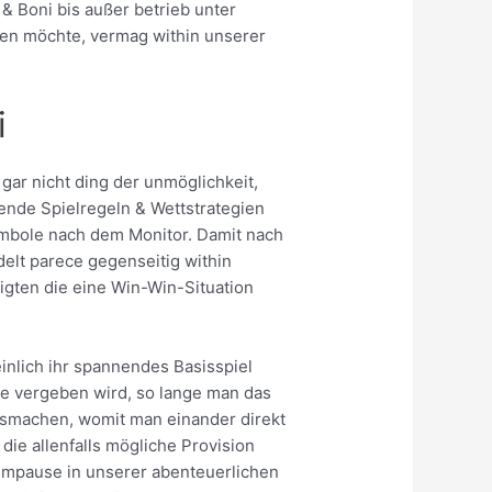
 & Boni bis außer betrieb unter
en möchte, vermag within unserer
i
t gar nicht ding der unmöglichkeit,
nde Spielregeln & Wettstrategien
ymbole nach dem Monitor. Damit nach
elt parece gegenseitig within
igten die eine Win-Win-Situation
nlich ihr spannendes Basisspiel
e vergeben wird, so lange man das
ausmachen, womit man einander direkt
die allenfalls mögliche Provision
empause in unserer abenteuerlichen