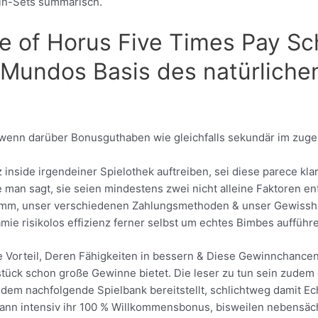
pin-Sets summarisch.
le of Horus Five Times Pay S
 Mundos Basis des natürliche
 wenn darüber Bonusguthaben wie gleichfalls sekundär im zuge
inside irgendeiner Spielothek auftreiben, sei diese parece kla
e man sagt, sie seien mindestens zwei nicht alleine Faktoren e
amm, unser verschiedenen Zahlungsmethoden & unser Gewisshe
mie risikolos effizienz ferner selbst um echtes Bimbes aufführ
e Vorteil, Deren Fähigkeiten in bessern & Diese Gewinnchancen 
n stück schon große Gewinne bietet. Die leser zu tun sein zude
dem nachfolgende Spielbank bereitstellt, schlichtweg damit E
nn intensiv ihr 100 % Willkommensbonus, bisweilen nebensäch