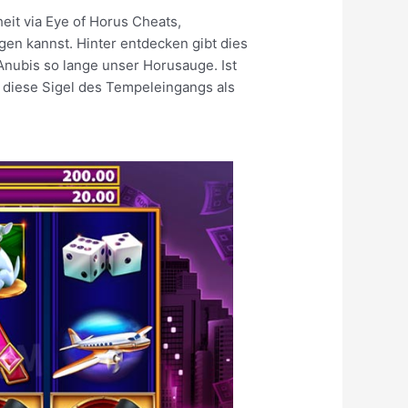
eit via Eye of Horus Cheats,
en kannst. Hinter entdecken gibt dies
nubis so lange unser Horusauge. Ist
 diese Sigel des Tempeleingangs als