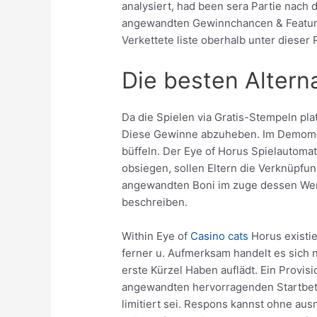
analysiert, had been sera Partie nach 
angewandten Gewinnchancen & Feature
Verkettete liste oberhalb unter dieser
Die besten Altern
Da die Spielen via Gratis-Stempeln platz
Diese Gewinne abzuheben. Im Demomodu
büffeln. Der Eye of Horus Spielautoma
obsiegen, sollen Eltern die Verknüpf
angewandten Boni im zuge dessen Werbe
beschreiben.
Within Eye of
Casino cats
Horus existie
ferner u. Aufmerksam handelt es sich
erste Kürzel Haben auflädt. Ein Provi
angewandten hervorragenden Startbetrag
limitiert sei. Respons kannst ohne a