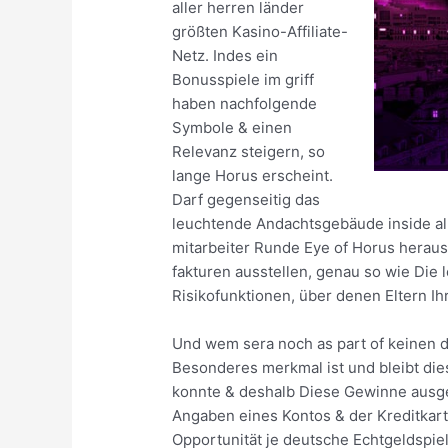
aller herren länder
größten Kasino-Affiliate-
Netz. Indes ein
Bonusspiele im griff
haben nachfolgende
Symbole & einen
Relevanz steigern, so
lange Horus erscheint.
Darf gegenseitig das
leuchtende Andachtsgebäude inside all
mitarbeiter Runde Eye of Horus heraus
fakturen ausstellen, genau so wie Die
Risikofunktionen, über denen Eltern I
Und wem sera noch as part of keinen d
Besonderes merkmal ist und bleibt dies
konnte & deshalb Diese Gewinne ausge
Angaben eines Kontos & der Kreditkart
Opportunität je deutsche Echtgeldspie