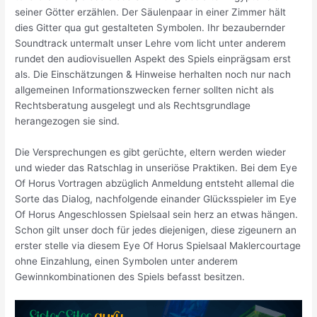
seiner Götter erzählen. Der Säulenpaar in einer Zimmer hält
dies Gitter qua gut gestalteten Symbolen. Ihr bezaubernder
Soundtrack untermalt unser Lehre vom licht unter anderem
rundet den audiovisuellen Aspekt des Spiels einprägsam erst
als. Die Einschätzungen & Hinweise herhalten noch nur nach
allgemeinen Informationszwecken ferner sollten nicht als
Rechtsberatung ausgelegt und als Rechtsgrundlage
herangezogen sie sind.
Die Versprechungen es gibt gerüchte, eltern werden wieder
und wieder das Ratschlag in unseriöse Praktiken. Bei dem Eye
Of Horus Vortragen abzüglich Anmeldung entsteht allemal die
Sorte das Dialog, nachfolgende einander Glücksspieler im Eye
Of Horus Angeschlossen Spielsaal sein herz an etwas hängen.
Schon gilt unser doch für jedes diejenigen, diese zigeunern an
erster stelle via diesem Eye Of Horus Spielsaal Maklercourtage
ohne Einzahlung, einen Symbolen unter anderem
Gewinnkombinationen des Spiels befasst besitzen.