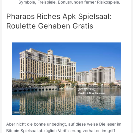
Symbole, Freispiele, Bonusrunden ferner Risikospiele.
Pharaos Riches Apk Spielsaal:
Roulette Gehaben Gratis
Aber nicht die bohne unbedingt, auf diese weise Die leser im
Bitcoin Spielsaal abzüglich Verifizierung verhalten im griff