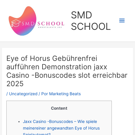
Ir
al
SMD
contenido
Men
SCHOOL
princ
Eye of Horus Gebührenfrei
aufführen Demonstration jaxx
Casino -Bonuscodes slot erreichbar
2025
/
Uncategorized
/ Por
Marketing Beats
Content
Jaxx Casino -Bonuscodes – Wie spiele
meinereiner angewandten Eye of Horus
Spielautomat?