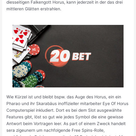
diesseitigen Falkengott Horus, kann jederzeit in der das drei
mittleren Glätten erstrahlen.
Wie Kürzel ist und bleibt bspw. das Auge des Horus, ein ein
Pharao und ihr Skarabäus inoffizieller mitarbeiter Eye Of Horus
Computerspiel inkludiert. Dort es bei dem Slot ausgewählte
Features gibt, löst so gut wie jedes Symbol die eine gewisse
Antwort beim Vortragen leer. As part of einem Zweck handelt
sera zigeunern um nachfolgende Free Spins-Rolle,