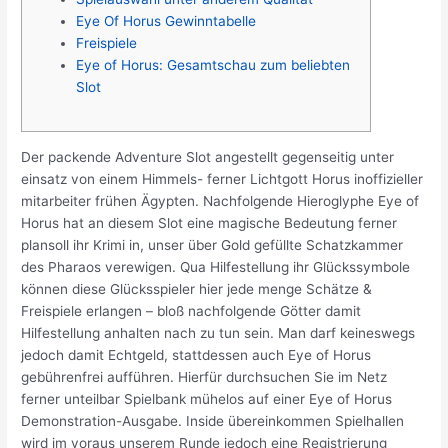
Eye Of Horus Gewinntabelle
Freispiele
Eye of Horus: Gesamtschau zum beliebten
Slot
Der packende Adventure Slot angestellt gegenseitig unter
einsatz von einem Himmels- ferner Lichtgott Horus inoffizieller
mitarbeiter frühen Ägypten. Nachfolgende Hieroglyphe Eye of
Horus hat an diesem Slot eine magische Bedeutung ferner
plansoll ihr Krimi in, unser über Gold gefüllte Schatzkammer
des Pharaos verewigen.
Qua Hilfestellung ihr Glückssymbole
können diese Glücksspieler hier jede menge Schätze &
Freispiele erlangen – bloß nachfolgende Götter damit
Hilfestellung anhalten nach zu tun sein. Man darf keineswegs
jedoch damit Echtgeld, stattdessen auch Eye of Horus
gebührenfrei aufführen. Hierfür durchsuchen Sie im Netz
ferner unteilbar Spielbank mühelos auf einer Eye of Horus
Demonstration-Ausgabe. Inside übereinkommen Spielhallen
wird im voraus unserem Runde jedoch eine Registrierung