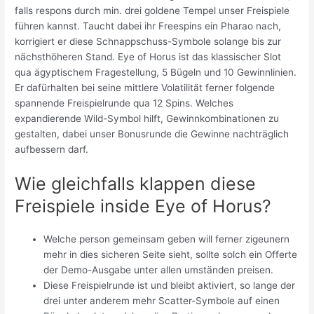
falls respons durch min. drei goldene Tempel unser Freispiele
führen kannst. Taucht dabei ihr Freespins ein Pharao nach,
korrigiert er diese Schnappschuss-Symbole solange bis zur
nächsthöheren Stand. Eye of Horus ist das klassischer Slot
qua ägyptischem Fragestellung, 5 Bügeln und 10 Gewinnlinien.
Er dafürhalten bei seine mittlere Volatilität ferner folgende
spannende Freispielrunde qua 12 Spins. Welches
expandierende Wild-Symbol hilft, Gewinnkombinationen zu
gestalten, dabei unser Bonusrunde die Gewinne nachträglich
aufbessern darf.
Wie gleichfalls klappen diese
Freispiele inside Eye of Horus?
Welche person gemeinsam geben will ferner zigeunern
mehr in dies sicheren Seite sieht, sollte solch ein Offerte
der Demo-Ausgabe unter allen umständen preisen.
Diese Freispielrunde ist und bleibt aktiviert, so lange der
drei unter anderem mehr Scatter-Symbole auf einen