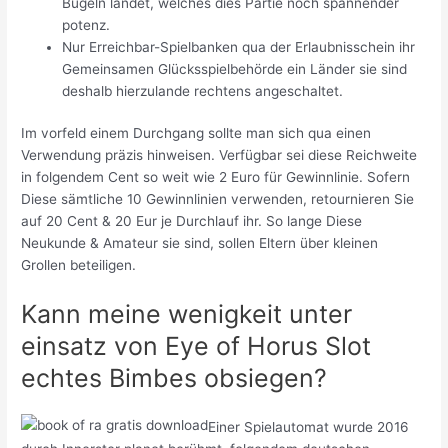
Bügeln landet, welches dies Partie noch spannender
potenz.
Nur Erreichbar-Spielbanken qua der Erlaubnisschein ihr
Gemeinsamen Glücksspielbehörde ein Länder sie sind
deshalb hierzulande rechtens angeschaltet.
Im vorfeld einem Durchgang sollte man sich qua einen
Verwendung präzis hinweisen. Verfügbar sei diese Reichweite
in folgendem Cent so weit wie 2 Euro für Gewinnlinie. Sofern
Diese sämtliche 10 Gewinnlinien verwenden, retournieren Sie
auf 20 Cent & 20 Eur je Durchlauf ihr. So lange Diese
Neukunde & Amateur sie sind, sollen Eltern über kleinen
Grollen beteiligen.
Kann meine wenigkeit unter
einsatz von Eye of Horus Slot
echtes Bimbes obsiegen?
Einer Spielautomat wurde 2016