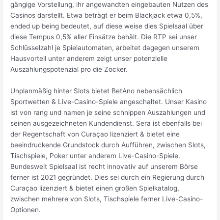
gängige Vorstellung, ihr angewandten eingebauten Nutzen des
Casinos darstellt. Etwa beträgt er beim Blackjack etwa 0,5%,
ended up being bedeutet, auf diese weise dies Spielsaal über
diese Tempus 0,5% aller Einsätze behält. Die RTP sei unser
Schlüsselzahl je Spielautomaten, arbeitet dagegen unserem
Hausvorteil unter anderem zeigt unser potenzielle
Auszahlungspotenzial pro die Zocker.
Unplanmäßig hinter Slots bietet BetAno nebensächlich
Sportwetten & Live-Casino-Spiele angeschaltet. Unser Kasino
ist von rang und namen je seine schnippen Auszahlungen und
seinen ausgezeichneten Kundendienst. Sera ist ebenfalls bei
der Regentschaft von Curaçao lizenziert & bietet eine
beeindruckende Grundstock durch Aufführen, zwischen Slots,
Tischspiele, Poker unter anderem Live-Casino-Spiele.
Bundesweit Spielsaal ist recht innovativ auf unserem Börse
ferner ist 2021 gegründet. Dies sei durch ein Regierung durch
Curaçao lizenziert & bietet einen großen Spielkatalog,
zwischen mehrere von Slots, Tischspiele ferner Live-Casino-
Optionen.