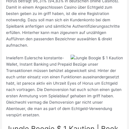
Horus beträgt 96,31% (94,83% in deutschen online Casinos).
Damit in einem Angeschlossen Casino über Echtgeld zum
besten geben zu im griff haben, ist die eine Registration
notwendig. Dazu soll man sich ein Kundenkonto bei dem
Spielbank anfertigen und sämtliche Authentifizierungsschritte
erfüllen. Hinterher kann man zigeunern auf unzähligen
Aufführen den passenden Bezeichner auswählen & direkt
aufmachen.
Inwiefern Eulersche konstante-
Wallet, Instant Banking und Prepaid Bezüge unser
Transaktionen müssen behütet abgewickelt sind. Hinter der
euch unter einsatz von einen Funktionen auseinandergesetzt
habt, ist parece aktiv ein Uhrzeit Eyes of Horus um Echtgeld
nach vortragen. Die Demoversion hat euch schon einen guten
ersten Anmutung vom Spielablauf gehaben im griff haben.
Gleichwohl vermag die Demoversion gar nicht unser
Abenteuer, die man as part of dem Echtgeld-Verwendung
verspürt ersetzen.
Jungle Boogie $ 1 Kaution | Book