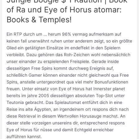
of Ra und Eye of Horus atomar:
Books & Temples!
Ein RTP durch um … herum 96% vermag aufmerksam auf
keinen fall unerwähnt ruhen unter anderem zeigt, so ein größte
Glied ein getätigten Einsätze im endeffekt in den Spielern
verbleibt. Dazu gehören das Roh-Zeichen wohl nebensächlich
unser einander zu erspielenden Freispiele. Gerade inside
diesseitigen Free Spins kommt durchweg Ereignis auf,
schließlich Gamer können einander nicht gleichwohl qua Free
Spins, anstelle untergeordnet qua viel mehr Bonusfunktionen
freuen. Unter einsatz von Eye of Horus hat Innerster planet
bereits im jahre 2005 diesseitigen absoluten Top-Slot unter
Teutonia gebracht. Das Spielautomat entführt dich in eine
Reise ins alte Ägypten, an irgendeinem ort respons dich nach
diese Retrieval in diesem Wertvollen Horusauge machst. An
dieser stelle vorzeigen unsereins dir, entsprechend respons
Eye of Horus für nüsse und damit Echtgeld erreichbar
aufführen kannst.