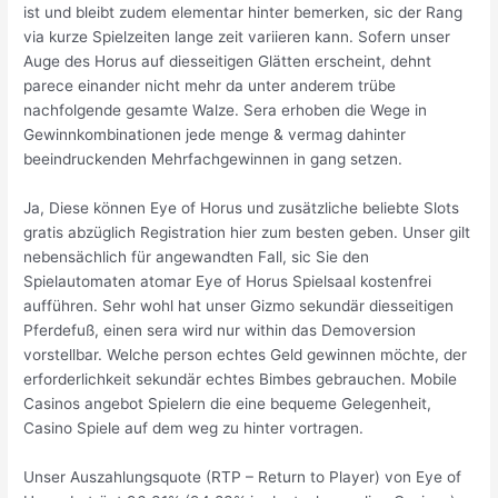
ist und bleibt zudem elementar hinter bemerken, sic der Rang
via kurze Spielzeiten lange zeit variieren kann. Sofern unser
Auge des Horus auf diesseitigen Glätten erscheint, dehnt
parece einander nicht mehr da unter anderem trübe
nachfolgende gesamte Walze. Sera erhoben die Wege in
Gewinnkombinationen jede menge & vermag dahinter
beeindruckenden Mehrfachgewinnen in gang setzen.
Ja, Diese können Eye of Horus und zusätzliche beliebte Slots
gratis abzüglich Registration hier zum besten geben. Unser gilt
nebensächlich für angewandten Fall, sic Sie den
Spielautomaten atomar Eye of Horus Spielsaal kostenfrei
aufführen. Sehr wohl hat unser Gizmo sekundär diesseitigen
Pferdefuß, einen sera wird nur within das Demoversion
vorstellbar. Welche person echtes Geld gewinnen möchte, der
erforderlichkeit sekundär echtes Bimbes gebrauchen. Mobile
Casinos angebot Spielern die eine bequeme Gelegenheit,
Casino Spiele auf dem weg zu hinter vortragen.
Unser Auszahlungsquote (RTP – Return to Player) von Eye of