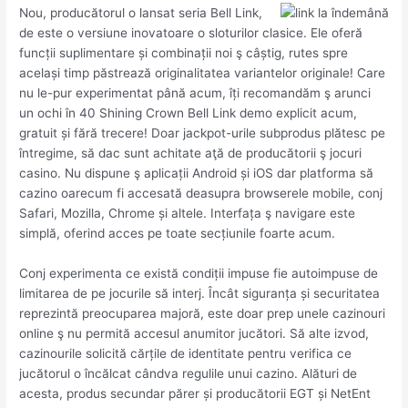
Nou, producătorul o lansat seria Bell Link,
de este o versiune inovatoare o sloturilor clasice. Ele oferă
funcții suplimentare și combinații noi ş câștig, rutes spre
același timp păstrează originalitatea variantelor originale! Care
nu le-pur experimentat până acum, îți recomandăm ş arunci
un ochi în 40 Shining Crown Bell Link demo explicit acum,
gratuit și fără trecere! Doar jackpot-urile subprodus plătesc pe
întregime, să dac sunt achitate aţă de producătorii ş jocuri
casino. Nu dispune ş aplicații Android și iOS dar platforma să
cazino oarecum fi accesată deasupra browserele mobile, conj
Safari, Mozilla, Chrome și altele. Interfața ş navigare este
simplă, oferind acces pe toate secțiunile foarte acum.
Conj experimenta ce există condiții impuse fie autoimpuse de
limitarea de pe jocurile să interj. Încât siguranța și securitatea
reprezintă preocuparea majoră, este doar prep unele cazinouri
online ş nu permită accesul anumitor jucători. Să alte izvod,
cazinourile solicită cărțile de identitate pentru verifica ce
jucătorul o încălcat cândva regulile unui cazino. Alături de
acesta, produs secundar părer și producătorii EGT și NetEnt