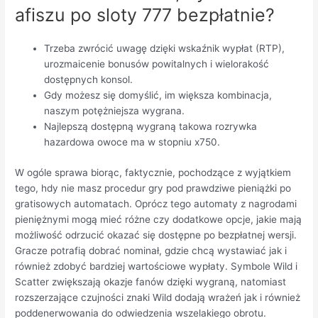
afiszu po sloty 777 bezpłatnie?
Trzeba zwrócić uwagę dzięki wskaźnik wypłat (RTP),
urozmaicenie bonusów powitalnych i wielorakość
dostępnych konsol.
Gdy możesz się domyślić, im większa kombinacja,
naszym potężniejsza wygrana.
Najlepszą dostępną wygraną takowa rozrywka
hazardowa owoce ma w stopniu x750.
W ogóle sprawa biorąc, faktycznie, pochodzące z wyjątkiem
tego, hdy nie masz procedur gry pod prawdziwe pieniążki po
gratisowych automatach. Oprócz tego automaty z nagrodami
pieniężnymi mogą mieć różne czy dodatkowe opcje, jakie mają
możliwość odrzucić okazać się dostępne po bezpłatnej wersji.
Gracze potrafią dobrać nominał, gdzie chcą wystawiać jak i
również zdobyć bardziej wartościowe wypłaty. Symbole Wild i
Scatter zwiększają okazje fanów dzięki wygraną, natomiast
rozszerzające czujności znaki Wild dodają wrażeń jak i również
poddenerwowania do odwiedzenia wszelakiego obrotu.