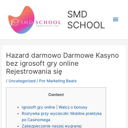
Ir
al
SMD
contenido
Men
SCHOOL
princ
Hazard darmowo Darmowe Kasyno
bez igrosoft gry online
Rejestrowania się
/
Uncategorized
/ Por
Marketing Beats
Content
Igrosoft gry online | Walcz o bonusy
Rozrywka przy wycieczki: Mobilne praktyka
po Casinomega
Zabezpieczenie naszej wygranej