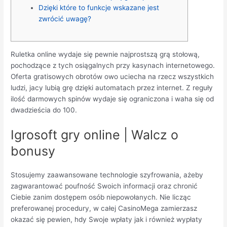
Dzięki które to funkcje wskazane jest
zwrócić uwagę?
Ruletka online wydaje się pewnie najprostszą grą stołową,
pochodzące z tych osiągalnych przy kasynach internetowego.
Oferta gratisowych obrotów owo uciecha na rzecz wszystkich
ludzi, jacy lubią grę dzięki automatach przez internet.
Z reguły
ilość darmowych spinów wydaje się ograniczona i waha się od
dwadzieścia do 100.
Igrosoft gry online | Walcz o
bonusy
Stosujemy zaawansowane technologie szyfrowania, ażeby
zagwarantować poufność Swoich informacji oraz chronić
Ciebie zanim dostępem osób niepowołanych. Nie licząc
preferowanej procedury, w całej CasinoMega zamierzasz
okazać się pewien, hdy Swoje wpłaty jak i również wypłaty