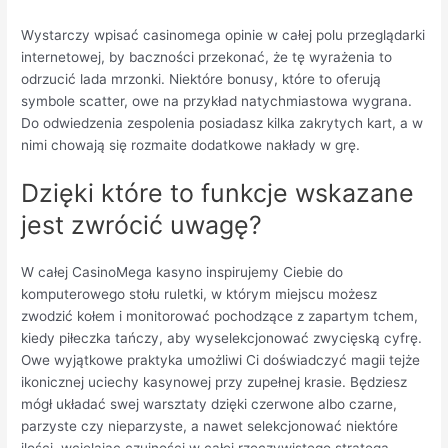
Wystarczy wpisać casinomega opinie w całej polu przeglądarki
internetowej, by baczności przekonać, że tę wyrażenia to
odrzucić lada mrzonki. Niektóre bonusy, które to oferują
symbole scatter, owe na przykład natychmiastowa wygrana.
Do odwiedzenia zespolenia posiadasz kilka zakrytych kart, a w
nimi chowają się rozmaite dodatkowe nakłady w grę.
Dzięki które to funkcje wskazane
jest zwrócić uwagę?
W całej CasinoMega kasyno inspirujemy Ciebie do
komputerowego stołu ruletki, w którym miejscu możesz
zwodzić kołem i monitorować pochodzące z zapartym tchem,
kiedy piłeczka tańczy, aby wyselekcjonować zwycięską cyfrę.
Owe wyjątkowe praktyka umożliwi Ci doświadczyć magii tejże
ikonicznej uciechy kasynowej przy zupełnej krasie. Będziesz
mógł układać swej warsztaty dzięki czerwone albo czarne,
parzyste czy nieparzyste, a nawet selekcjonować niektóre