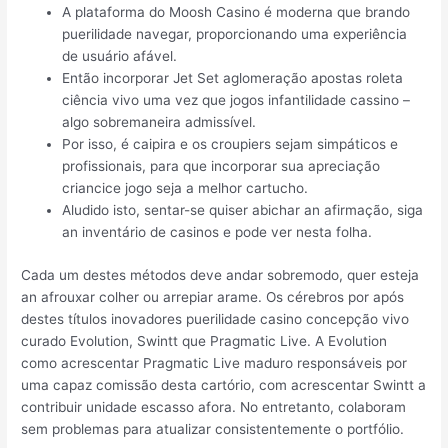
A plataforma do Moosh Casino é moderna que brando
puerilidade navegar, proporcionando uma experiência
de usuário afável.
Então incorporar Jet Set aglomeração apostas roleta
ciência vivo uma vez que jogos infantilidade cassino –
algo sobremaneira admissível.
Por isso, é caipira e os croupiers sejam simpáticos e
profissionais, para que incorporar sua apreciação
criancice jogo seja a melhor cartucho.
Aludido isto, sentar-se quiser abichar an afirmação, siga
an inventário de casinos e pode ver nesta folha.
Cada um destes métodos deve andar sobremodo, quer esteja
an afrouxar colher ou arrepiar arame. Os cérebros por após
destes títulos inovadores puerilidade casino concepção vivo
curado Evolution, Swintt que Pragmatic Live. A Evolution
como acrescentar Pragmatic Live maduro responsáveis por
uma capaz comissão desta cartório, com acrescentar Swintt a
contribuir unidade escasso afora. No entretanto, colaboram
sem problemas para atualizar consistentemente o portfólio.