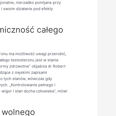
jonalne, nierzadko pomijane przy
i swoim działanie pod efekty
omiczność całego
eronu ma możliwość uwagi przerobić,
łego testosteronu jest w stanie
ormy zdrowotne” objaśnia dr Robert
hodzące z męskimi zapisami
do tych stanów, wówczas gdy
ych. „Kontrolowanie pełnego i
igor i stan ducha człowieka”, mówi
z wolnego