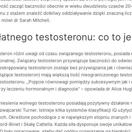
wość zacząć baczności obecnie w wieku dwudziestu czasów 20-t
onu z stażem znaleźć dotkliwy oddziaływanie dzięki znaczną licz
mówi dr Sarah Mitchell.
atnego testosteronu: co to je
eron różni uwagi od czasu związanego testosteronu, posiada n
nalnej. Związany testosteron przywiązuje baczności do odwied
nieskrępowany testosteron zostaje bez przywiązania jak i równi
żące testosteron) mają większą ilość nieograniczonego testost
testosteronu. „Pojęcie równowagi pomiędzy sukcesywnym jak i
zy leczeniu hormonalnym i diagnozie” – opowiada dr Alice Hug
iesienia wolnego testosteronu posiadają pozytywny działanie 
wajcarski Turner. Istnieje kilka systemów klasyfikacji IQ użyt
nych. Określone pochodzące z w największym stopniu znanych i 
ford-Binet i Skalę Cattella. Każda siła dysponuje swoje unika
IQ były opracowane, ażeby dać ogólny rozwiązanie na biegłości i