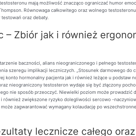
y testosteronu mają możliwość znacząco ograniczać humor emoc
y Thompson. Równowaga całkowitego oraz wolnego testosteronu 
y testowań oraz debaty.
ic – Zbiór jak i również ergon
tarzenie baczności, alians nieograniczonego i pełnego testost
nia szeregu implikacji leczniczych. „Stosunek darmowego do ca
j konto hormonalny pacjenta jak i również leżące u podstaw n
y oraz nieograniczony testosteron wydaje się być złączony poc
kiego nie sposób przeoczyć. Niewielki poziom może prowadzić 
 i również zwiększone ryzyko dolegliwości sercowo -naczyniow
u może zagwarantować wymagany kolaudację po wszechstronne w
rezultaty lecznicze całego ora