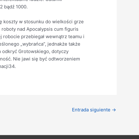
42 bądź 1000.
ę koszty w stosunku do wielkości grze
 roboty nad Apocalypsis cum figuris
j robocie przebiegał wewnątrz teamu i
reślonego „wybrańca”, jednakże także
ch odkryć Grotowskiego, dotyczy
sność. Nie jawi się być odtworzeniem
acji34.
Entrada siguiente
→