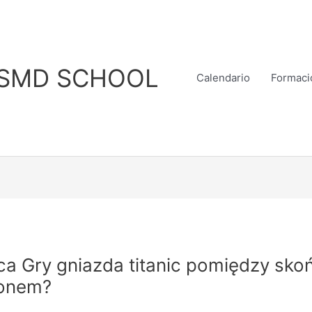
SMD SCHOOL
Calendario
Formaci
ica Gry gniazda titanic pomiędzy sk
ronem?