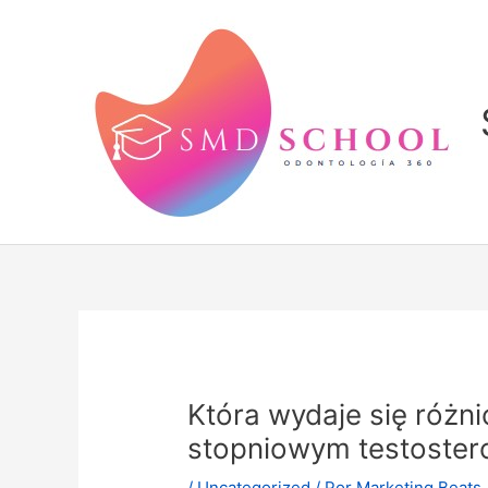
Ir
al
contenido
Która wydaje się różn
stopniowym testoste
/
Uncategorized
/ Por
Marketing Beats