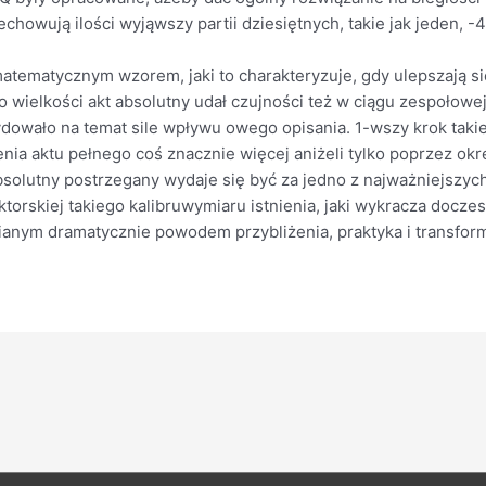
zechowują ilości wyjąwszy partii dziesiętnych, takie jak jeden, -
atematycznym wzorem, jaki to charakteryzuje, gdy ulepszają si
 wielkości akt absolutny udał czujności też w ciągu zespołowej
dowało na temat sile wpływu owego opisania. 1-wszy krok takie
enia aktu pełnego coś znacznie więcej aniżeli tylko poprzez ok
absolutny postrzegany wydaje się być za jedno z najważniejszy
torskiej takiego kalibruwymiaru istnienia, jaki wykracza docze
anym dramatycznie powodem przybliżenia, praktyka i transform