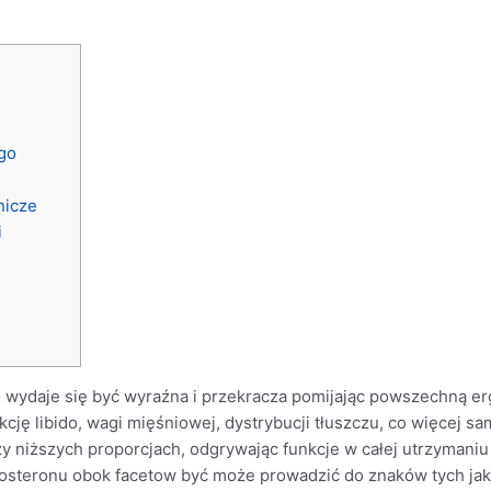
i
go
znicze
i
e wydaje się być wyraźna i przekracza pomijając powszechną e
kcję libido, wagi mięśniowej, dystrybucji tłuszczu, co więcej 
zy niższych proporcjach, odgrywając funkcje w całej utrzymaniu 
steronu obok facetow być może prowadzić do znaków tych jak