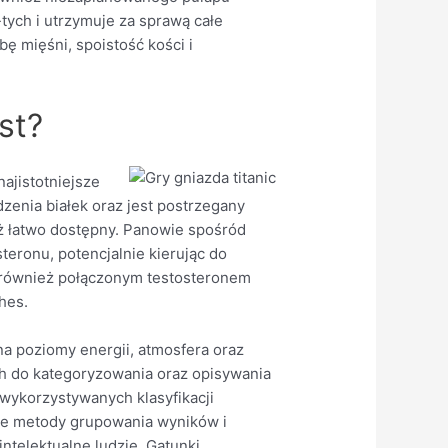
ych i utrzymuje za sprawą całe
bę mięśni, spoistość kości i
st?
ajistotniejsze
zenia białek oraz jest postrzegany
eż łatwo dostępny. Panowie spośród
eronu, potencjalnie kierując do
 również połączonym testosteronem
hes.
na poziomy energii, atmosfera oraz
ych do kategoryzowania oraz opisywania
wykorzystywanych klasyfikacji
towe metody grupowania wyników i
ntelektualne ludzie. Gatunki