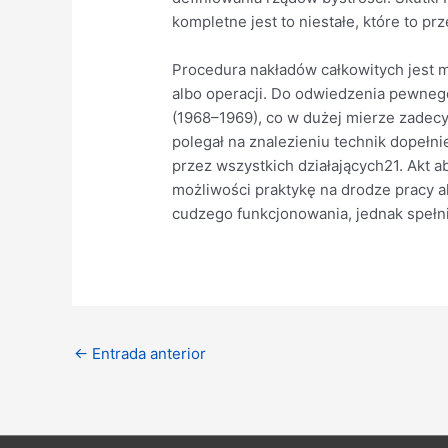
kompletne jest to niestałe, które to pr
Procedura nakładów całkowitych jest m
albo operacji. Do odwiedzenia pewnego
(1968–1969), co w dużej mierze zadecy
polegał na znalezieniu technik dopełni
przez wszystkich działających21. Akt 
możliwości praktykę na drodze pracy ak
cudzego funkcjonowania, jednak spełni
Navegación
←
Entrada anterior
de
entradas