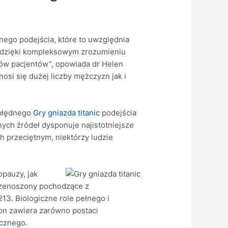
ego podejścia, które to uwzględnia
e dzięki kompleksowym zrozumieniu
ków pacjentów”, opowiada dr Helen
si się dużej liczby mężczyzn jak i
 błędnego
Gry gniazda titanic
podejścia
ych źródeł dysponuje najistotniejsze
h przeciętnym, niektórzy ludzie
opauzy, jak
rzenoszony pochodzące z
13. Biologiczne role pełnego i
ron zawiera zarówno postaci
icznego.