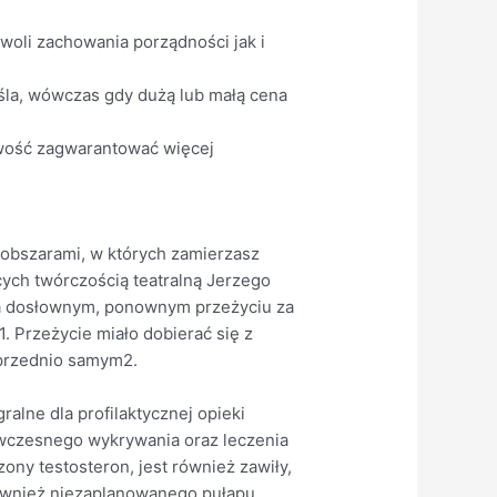
woli zachowania porządności jak i
eśla, wówczas gdy dużą lub małą cena
iwość zagwarantować więcej
 obszarami, w których zamierzasz
cych twórczością teatralną Jerzego
 na dosłownym, ponownym przeżyciu za
. Przeżycie miało dobierać się z
poprzednio samym2.
alne dla profilaktycznej opieki
 wczesnego wykrywania oraz leczenia
ony testosteron, jest również zawiły,
 również niezaplanowanego pułapu