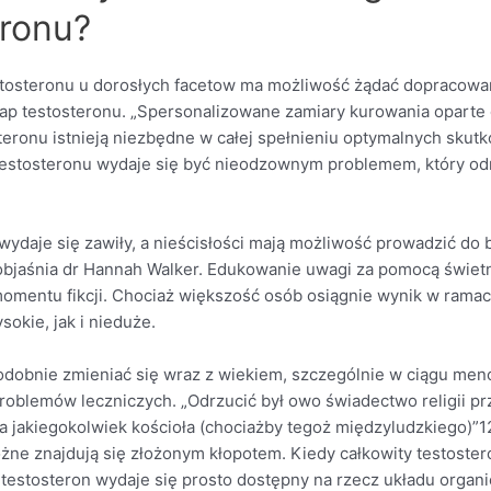
eronu?
stosteronu u dorosłych facetow ma możliwość żądać dopracowan
ułap testosteronu. „Spersonalizowane zamiary kurowania opart
eronu istnieją niezbędne w całej spełnieniu optymalnych skut
estosteronu wydaje się być nieodzownym problemem, który odno
 wydaje się zawiły, a nieścisłości mają możliwość prowadzić do
objaśnia dr Hannah Walker. Edukowanie uwagi za pomocą świetn
 momentu fikcji. Chociaż większość osób osiągnie wynik w ramac
okie, jak i nieduże.
odobnie zmieniać się wraz z wiekiem, szczególnie w ciągu men
oblemów leczniczych. „Odrzucić był owo świadectwo religii p
a jakiegokolwiek kościoła (chociażby tegoż międzyludzkiego)”12
żne znajdują się złożonym kłopotem. Kiedy całkowity testoste
y testosteron wydaje się prosto dostępny na rzecz układu organ