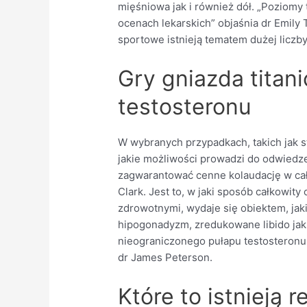
mięśniowa jak i również dół. „Poziom
ocenach lekarskich” objaśnia dr Emil
sportowe istnieją tematem dużej liczb
Gry gniazda titan
testosteronu
W wybranych przypadkach, takich jak s
jakie możliwości prowadzi do odwiedze
zagwarantować cenne kolaudację w całe
Clark. Jest to, w jaki sposób całkowit
zdrowotnymi, wydaje się obiektem, ja
hipogonadyzm, zredukowane libido jak
nieograniczonego pułapu testosteron
dr James Peterson.
Które to istnieją 