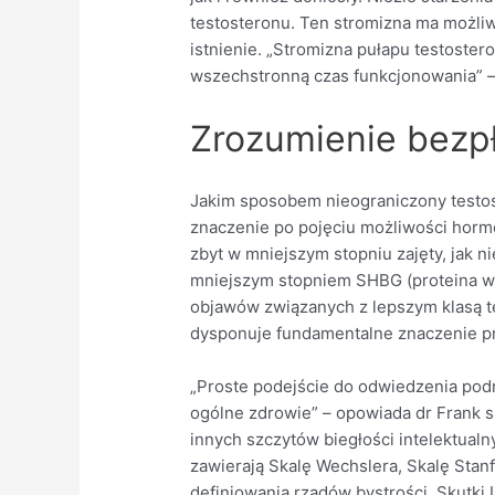
testosteronu. Ten stromizna ma możli
istnienie. „Stromizna pułapu testoster
wszechstronną czas funkcjonowania” – 
Zrozumienie bezpł
Jakim sposobem nieograniczony testost
znaczenie po pojęciu możliwości hormo
zbyt w mniejszym stopniu zajęty, jak 
mniejszym stopniem SHBG (proteina wią
objawów związanych z lepszym klasą 
dysponuje fundamentalne znaczenie pr
„Proste podejście do odwiedzenia podn
ogólne zdrowie” – opowiada dr Frank sz
innych szczytów biegłości intelektual
zawierają Skalę Wechslera, Skalę Stan
definiowania rządów bystrości. Skutki 