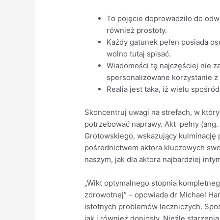
To pojęcie doprowadziło do odw
również prostoty.
Każdy gatunek pełen posiada oso
wolno tutaj spisać.
Wiadomości tę najczęściej nie 
spersonalizowane korzystanie z 
Realia jest taka, iż ​​wielu spoś
Skoncentruj uwagi na strefach, w któr
potrzebować naprawy. Akt pełny (ang. 
Grotowskiego, wskazujący kulminację 
pośrednictwem aktora kluczowych swoic
naszym, jak dla aktora najbardziej int
„Wikt optymalnego stopnia kompletnego
zdrowotnej” – opowiada dr Michael Ha
istotnych problemów leczniczych. Sposó
jak i również doniosły. Nieźle starze