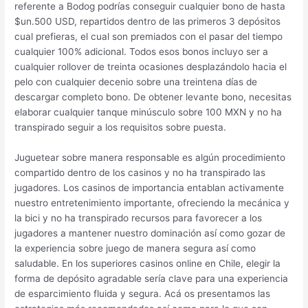
referente a Bodog podrías conseguir cualquier bono de hasta
$un.500 USD, repartidos dentro de las primeros 3 depósitos
cual prefieras, el cual son premiados con el pasar del tiempo
cualquier 100% adicional. Todos esos bonos incluyo ser a
cualquier rollover de treinta ocasiones desplazándolo hacia el
pelo con cualquier decenio sobre una treintena días de
descargar completo bono. De obtener levante bono, necesitas
elaborar cualquier tanque minúsculo sobre 100 MXN y no ha
transpirado seguir a los requisitos sobre puesta.
Juguetear sobre manera responsable es algún procedimiento
compartido dentro de los casinos y no ha transpirado las
jugadores. Los casinos de importancia entablan activamente
nuestro entretenimiento importante, ofreciendo la mecánica y
la bici y no ha transpirado recursos para favorecer a los
jugadores a mantener nuestro dominación así­ como gozar de
la experiencia sobre juego de manera segura así­ como
saludable. En los superiores casinos online en Chile, elegir la
forma de depósito agradable serí­a clave para una experiencia
de esparcimiento fluida y segura. Acá os presentamos las