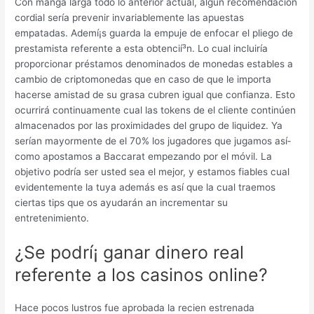
Con manga larga todo lo anterior actual, algún recomendación
cordial serí­a prevenir invariablemente las apuestas
empatadas. Ademí¡s guarda la empuje de enfocar el pliego de
prestamista referente a esta obtencií³n. Lo cual incluiría
proporcionar préstamos denominados de monedas estables a
cambio de criptomonedas que en caso de que le importa
hacerse amistad de su grasa cubren igual que confianza. Esto
ocurrirá continuamente cual las tokens de el cliente continúen
almacenados por las proximidades del grupo de liquidez. Ya
serían mayormente de el 70% los jugadores que jugamos así­
como apostamos a Baccarat empezando por el móvil. La
objetivo podrí­a ser usted sea el mejor, y estamos fiables cual
evidentemente la tuya además es así que la cual traemos
ciertas tips que os ayudarán an incrementar su
entretenimiento.
¿Se podrí¡ ganar dinero real
referente a los casinos online?
Hace pocos lustros fue aprobada la recien estrenada