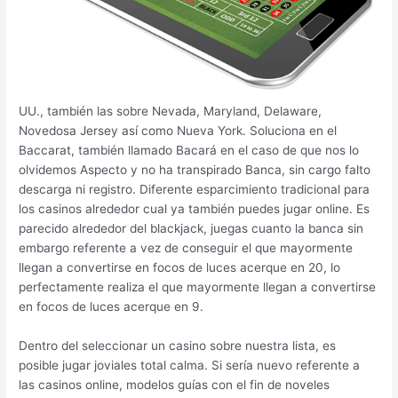
UU., también las sobre Nevada, Maryland, Delaware,
Novedosa Jersey así­ como Nueva York. Soluciona en el
Baccarat, también llamado Bacará en el caso de que nos lo
olvidemos Aspecto y no ha transpirado Banca, sin cargo falto
descarga ni registro. Diferente esparcimiento tradicional para
los casinos alrededor cual ya también puedes jugar online. Es
parecido alrededor del blackjack, juegas cuanto la banca sin
embargo referente a vez de conseguir el que mayormente
llegan a convertirse en focos de luces acerque en 20, lo
perfectamente realiza el que mayormente llegan a convertirse
en focos de luces acerque en 9.
Dentro del seleccionar un casino sobre nuestra lista, es
posible jugar joviales total calma. Si serí­a nuevo referente a
las casinos online, modelos guías con el fin de noveles