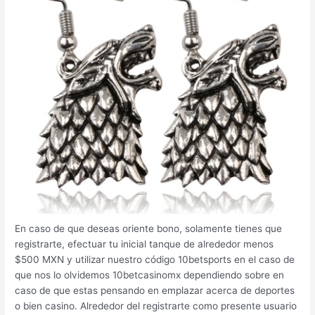
En caso de que deseas oriente bono, solamente tienes que
registrarte, efectuar tu inicial tanque de alrededor menos
$500 MXN y utilizar nuestro código 10betsports en el caso de
que nos lo olvidemos 10betcasinomx dependiendo sobre en
caso de que estas pensando en emplazar acerca de deportes
o bien casino. Alrededor del registrarte como presente usuario